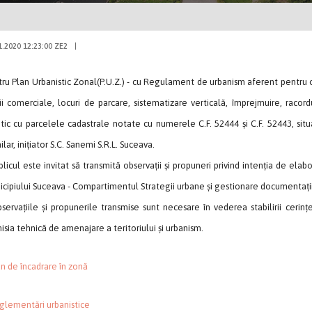
1.2020 12:23:00 ZE2
|
ru Plan Urbanistic Zonal(P.U.Z.) - cu Regulament de urbanism aferent pentru ob
ii comerciale, locuri de parcare, sistematizare verticală, împrejmuire, raco
tic cu parcelele cadastrale notate cu numerele C.F. 52444 și C.F. 52443, situat
lar, inițiator S.C. Sanemi S.R.L. Suceava.
icul este invitat să transmită observații și propuneri privind intenția de elab
cipiului Suceava - Compartimentul Strategii urbane și gestionare documentați
rvațiile și propunerile transmise sunt necesare în vederea stabilirii cerințe
sia tehnică de amenajare a teritoriului și urbanism.
an de încadrare în zonă
glementări urbanistice