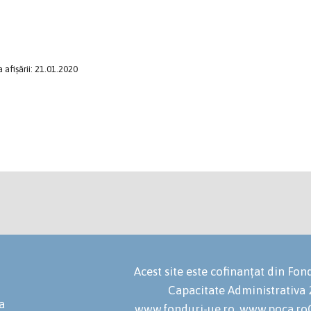
 afișării: 21.01.2020
Acest site este cofinanțat din F
Capacitate Administrativa
a
www.fonduri-ue.ro, www.poca.roC