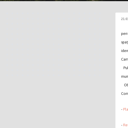
21.0
pent
spaț
iden
Cami
Publ
muni
Obse
Comi
-
Pl
-
Re