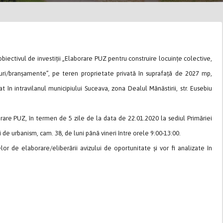
iectivul de investiții „Elaborare PUZ pentru construire locuințe colective,
rduri/branșamente”, pe teren proprietate privată în suprafață de 2027 mp,
 în intravilanul municipiului Suceava, zona Dealul Mănăstirii, str. Eusebiu
orare PUZ, în termen de 5 zile de la data de 22.01.2020 la sediul Primăriei
i de urbanism, cam. 38, de luni până vineri între orele 9:00-13:00.
lor de elaborare/eliberării avizului de oportunitate și vor fi analizate în