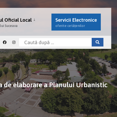
l Oficial Local
Servicii Electronice
ului Suceava
oferite cetățenilor
de elaborare a Planului Urbanistic