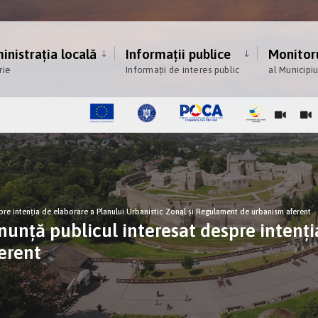
nistrația locală
Informații publice
Monitoru
rie
Informații de interes public
al Municipi
e intenţia de elaborare a Planului Urbanistic Zonal și Regulament de urbanism aferent
ă publicul interesat despre intenţia 
erent