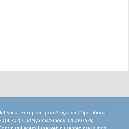
ondul Social European, prin Programul Operational
 2014-2020.CodMySmis/Sipoca: 128093/626;
onținutul acestui site web nu reprezintă în mod