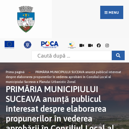
MENU
Prima pagină
PRIMĂRIA MUNICIPIULUI SUCEAVA anunţă publicul interesat
despre elaborarea propunerilor în vederea aprobării în Consiliul Local al
municipiului Suceava a Planului Urbanistic Zonal
PRIMĂRIA MUNICIPIULUI
SUCEAVA anunţă publicul
interesat despre elaborarea
propunerilor în vederea
aprobării în Consiliul Local al