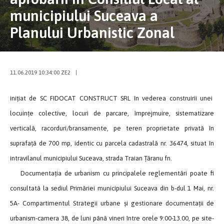
municipiului Suceava a
Planului Urbanistic Zonal
11.06.2019 10:34:00 ZE2
|
inițiat de SC FIDOCAT CONSTRUCT SRL în vederea construirii unei
locuințe colective, locuri de parcare, împrejmuire, sistematizare
verticală, racorduri/bransamente, pe teren proprietate privată în
suprafață de 700 mp, identic cu parcela cadastrală nr. 36474, situat în
intravilanul municipiului Suceava, strada Traian Țăranu fn.
Documentaţia de urbanism cu principalele reglementări poate fi
consultată la sediul Primăriei municipiului Suceava din b-dul 1 Mai, nr.
5A- Compartimentul Strategii urbane și gestionare documentaţii de
urbanism-camera 38, de luni până vineri între orele 9:00-13.00, pe site-