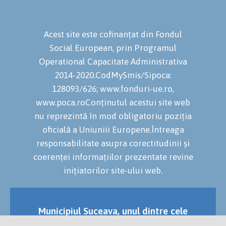
Acest site este cofinanțat din Fondul
Social European, prin Programul
Operational Capacitate Administrativa
2014-2020.CodMySmis/Sipoca:
128093/626; www.fonduri-ue.ro,
www.poca.roConținutul acestui site web
nu reprezintă în mod obligatoriu poziția
oficială a Uniuniii Europene.Întreaga
responsabilitate asupra corectitudinii și
coerenței informațiilor prezentate revine
inițiatorilor site-ului web.
Municipiul Suceava, unul dintre cele
mai vechi și importante orașe ale