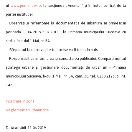
ul
www.primariasv.ro
, la secţiunea „Anunţuri” și în holul central de la
parter instituției.
Observaţiile referitoare la documentaţia de urbanism se primesc în
perioada 11.06.2019-5.07.2019 la Primăria municipiului Suceava cu
sediul în b-dul 1 Mai, nr. 5A.
Răspunsul la observațiile transmise va fi trimis în scris.
Responsabil cu informarea și consultarea publicului: Compartimentul
strategii urbane și gestionare documentații de urbanism - Primăria
municipiului Suceava, b-dul 1 Mai, nr. 5A, cam. 38, tel. 0230.212696, int.
142.
Incadrare in zona
Reglementari urbanistice
Data afișării: 11.06.2019