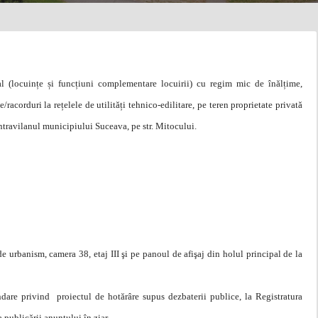
al (locuințe și funcțiuni complementare locuirii) cu regim mic de înălțime,
/racorduri la rețelele de utilități tehnico-edilitare, pe teren proprietate privată
intravilanul municipiului Suceava, pe str. Mitocului.
 urbanism, camera 38, etaj III şi pe panoul de afişaj din holul principal de la
ndare privind proiectul de hotărâre supus dezbaterii publice, la Registratura
a publicării anunțului în ziar.