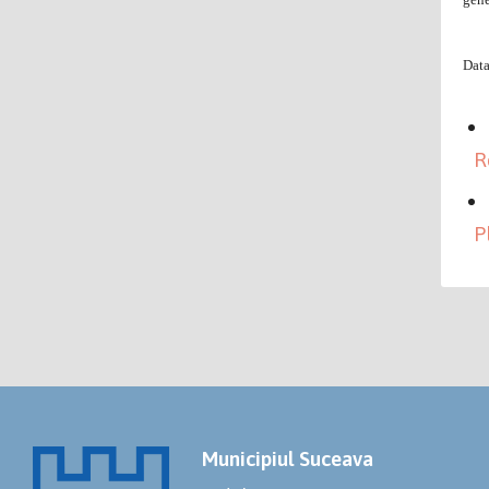
Data
R
Pl
Municipiul Suceava