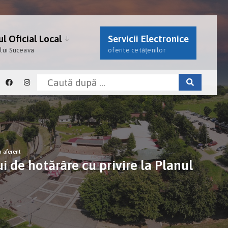
l Oficial Local
Servicii Electronice
ului Suceava
oferite cetățenilor
 aferent
de hotărâre cu privire la Planul