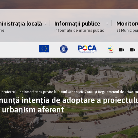
nistrația locală
Informații publice
Monitoru
rie
Informații de interes public
al Municipi
oiectului de hotărâre cu privire la Planul Urbanistic Zonal şi Regulamentul de urbanism
ă intenţia de adoptare a proiectului 
e urbanism aferent