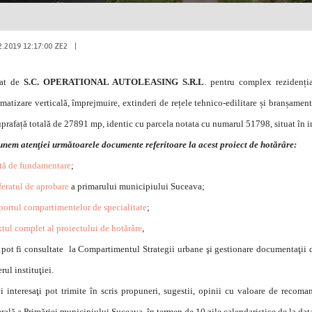
2.2019 12:17:00 ZE2
|
iat de
S.C. OPERATIONAL AUTOLEASING S.R.L
. pentru complex rezidenți
ematizare verticală, împrejmuire, extinderi de rețele tehnico-edilitare și branșamente
uprafață totală de 27891 mp, identic cu parcela notata cu numarul 51798, situat în 
nem atenţiei următoarele documente referitoare la acest proiect de hotărâre:
tă de fundamentare
;
eratul de aprobare
a primarului municipiului Suceava;
ortul compartimentelor de specialitate
;
tul complet al proiectului de hotărâre
,
 pot fi consultate
la Compartimentul Strategii urbane şi gestionare documentaţii de
erul instituţiei.
interesaţi pot trimite în scris propuneri, sugestii, opinii cu valoare de recoma
rală a Primăriei municipiului Suceava, în termen de 10 zile calendaristice de la dat