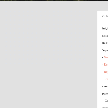
20.1
iniţ
sist
în s
Supu
-
No
-
Ref
-
Rap
-
Tex
care
part
Cei 
gene