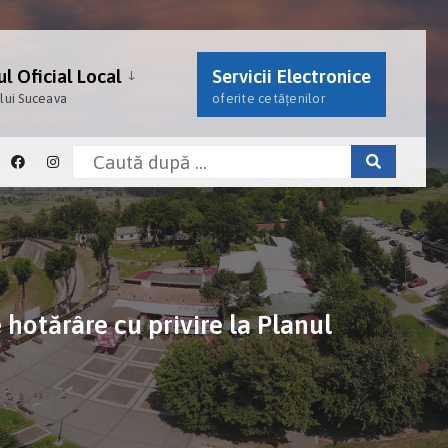
l Oficial Local
Servicii Electronice
ului Suceava
oferite cetățenilor
hotărâre cu privire la Planul