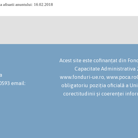
 afisarii anuntului: 16.02.2018
Acest site este cofinanțat din F
Capacitate Administrativa
a
www.fonduri-ue.ro, www.poca.roC
20593
email:
obligatoriu poziția oficială a U
corectitudinii și coerenței infor