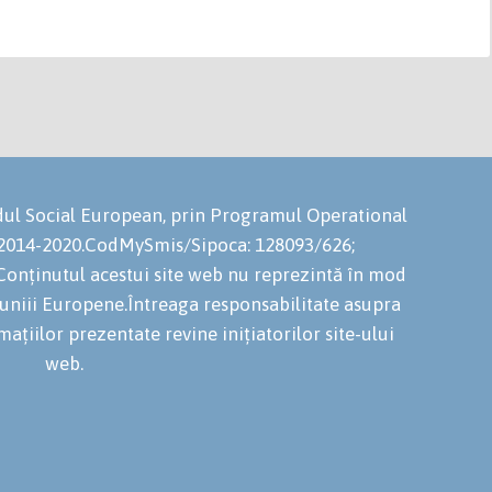
ondul Social European, prin Programul Operational
 2014-2020.CodMySmis/Sipoca: 128093/626;
onținutul acestui site web nu reprezintă în mod
niuniii Europene.Întreaga responsabilitate asupra
mațiilor prezentate revine inițiatorilor site-ului
web.