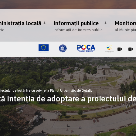
nistrația locală
Informații publice
Monitoru
rie
Informații de interes public
al Municipi
ectului de hotărâre cu privire la Planul Urbanistic de Detaliu
 intenţia de adoptare a proiectului de 