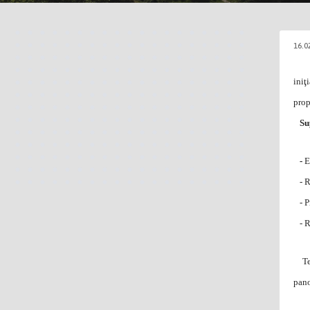
16.0
iniţ
prop
Supu
-
E
- Ra
- Pr
- Ra
Text
pano