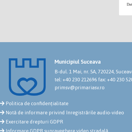
Data
Municipiul Suceava
B-dul. 1 Mai, nr. 5A, 720224, Suceav
tel: +40 230 212696
fax: +40 230 5
primsv@primariasv.ro
Politica de confidențialitate
Notă de informare privind înregistrările audio-video
Exercitare drepturi GDPR
Informare GDPR supraveghere video stradală