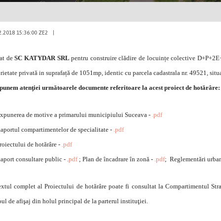
2.2018 15:36:00 ZE2
|
iat de
SC KATYDAR SRL
pentru construire clădire de locuințe colective D+P+2E+2
rietate privată in suprafață de 1051mp, identic cu parcela cadastrala nr. 49521, situa
nem atenţiei următoarele documente referitoare la acest proiect de hotărâre:
xpunerea de motive a primarului municipiului Suceava -
.pdf
portul compartimentelor de specialitate -
.pdf
oiectului de hotărâre -
.pdf
port consultare public - .
pdf
; Plan de încadrare în zonă -
.pdf
; Reglementări urban
ul complet al Proiectului de hotărâre
poate fi consultat la Compartimentul Stra
ul de afişaj din holul principal de la parterul instituţiei.