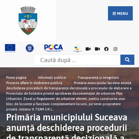
MENU
Prima pagină
Informații publice
Transparență și integritate
Proiecte aflate în dezbatere publică
Primăria municipiului Suceava anunţă
deschiderea procedurii de transparenţă decizională a procesului de elaborare a
Proiectului de hotărâre privind aprobarea documentației de urbanism Plan
Urbanistic Zonal și Regulament de urbanism aferent, pentru construirea unui
bloc de locuințe și funcțiuni complementare locuirii, pe teren proprietate
privată, iniţiator K TEAM S.R.L..
Primăria municipiului Suceava
anunţă deschiderea procedurii
de transparenţă decizională a