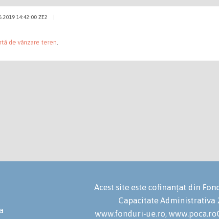
6.2019 14:42:00 ZE2
|
rtă de vânzare teren
.
Acest site este cofinanțat din F
Capacitate Administrativa
a
www.fonduri-ue.ro, www.poca.roC