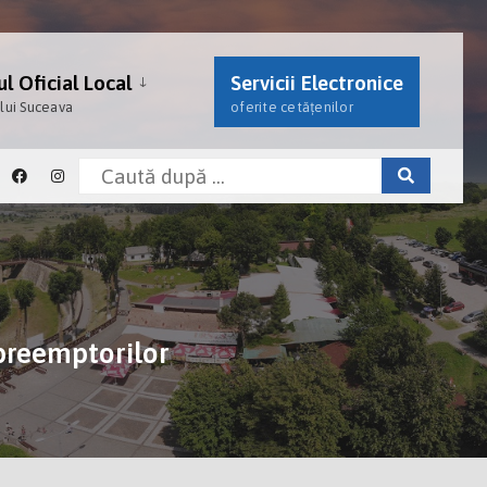
l Oficial Local
Servicii Electronice
ului Suceava
oferite cetățenilor
 preemptorilor