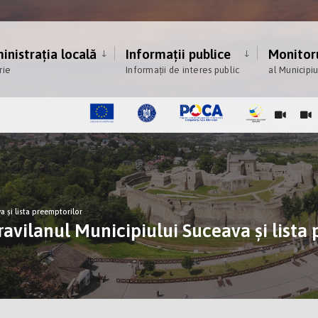
nistrația locală
Informații publice
Monitoru
rie
Informații de interes public
al Municipi
a și lista preemptorilor
ravilanul Municipiului Suceava și lista