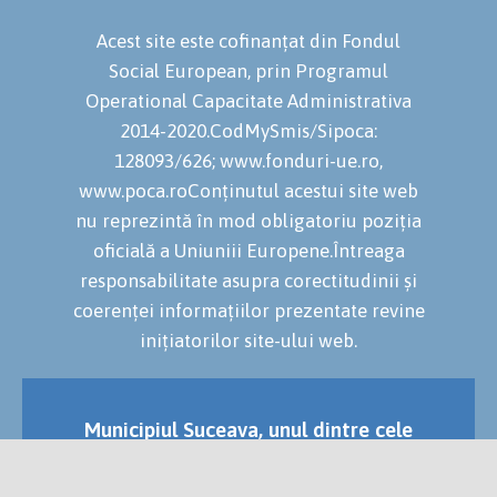
Acest site este cofinanțat din Fondul
Social European, prin Programul
Operational Capacitate Administrativa
2014-2020.CodMySmis/Sipoca:
128093/626; www.fonduri-ue.ro,
www.poca.roConținutul acestui site web
nu reprezintă în mod obligatoriu poziția
oficială a Uniuniii Europene.Întreaga
responsabilitate asupra corectitudinii și
coerenței informațiilor prezentate revine
inițiatorilor site-ului web.
Municipiul Suceava, unul dintre cele
mai vechi și importante orașe ale
României.