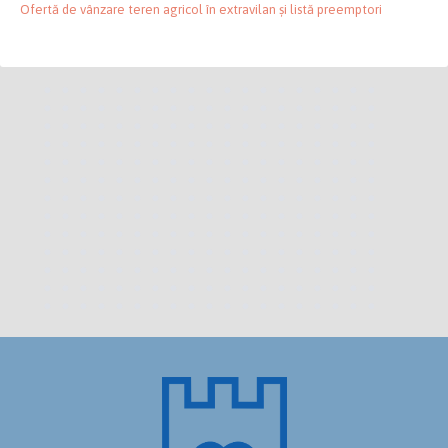
Ofertă de vânzare teren agricol în extravilan și listă preemptori