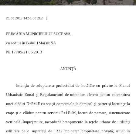
21.06.2013 14:51:00 ZE2
|
PRIMĂRIA MUNICIPIULUI SUCEAVA,
cu sediul în B-dul 1Mai nr. 5A
Nr. 17705/21.06.2013
ANUNŢĂ
Intenţia de adoptare a proiectului de hotărâre cu privire la Planul
Urbanistic Zonal şi Regulamentul de urbanism aferent pentru construirea
unei clădiri D+P+4E cu spaţii comerciale la demisol şi parter şi locuinţe la
etaje şi o clădire pentru servicii P+1E+M, locuri de parcare, sistematizare
verticală, împrejmuire, racorduri/ branşamente la reţele urbane de utilităţi
edilitare pe o suprafaţă de 1232 mp teren proprietate privată, situat în