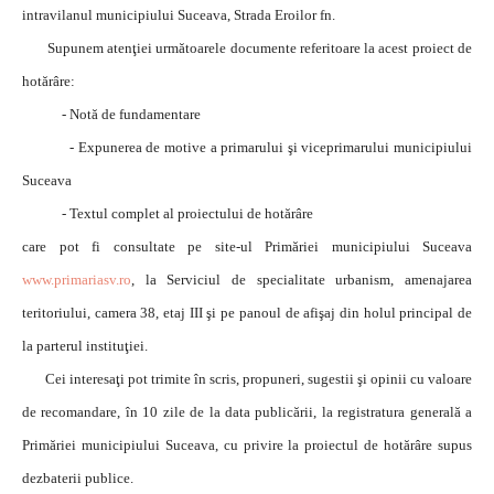
intravilanul municipiului Suceava, Strada Eroilor fn.
Supunem atenţiei următoarele documente referitoare la acest proiect de
hotărâre:
- Notă de fundamentare
- Expunerea de motive a primarului şi viceprimarului municipiului
Suceava
- Textul complet al proiectului de hotărâre
care pot fi consultate pe site-ul Primăriei municipiului Suceava
www.primariasv.ro
, la Serviciul de specialitate urbanism, amenajarea
teritoriului, camera 38, etaj III şi pe panoul de afişaj din holul principal de
la parterul instituţiei.
Cei interesaţi pot trimite în scris, propuneri, sugestii şi opinii cu valoare
de recomandare, în 10 zile de la data publicării, la registratura generală a
Primăriei municipiului Suceava, cu privire la proiectul de hotărâre supus
dezbaterii publice.