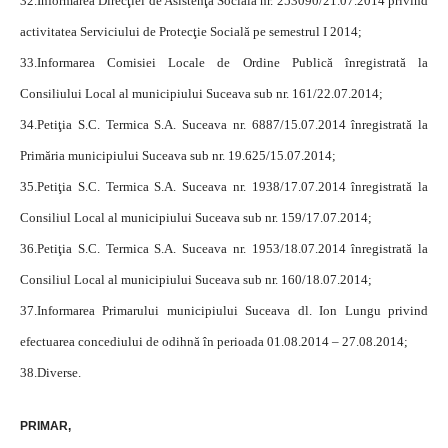
32.
Informarea Direcţiei de Asistenţă Socială nr. 253090/21.07.2014 privind
activitatea Serviciului de Protecţie Socială pe semestrul I 2014;
33.
Informarea Comisiei Locale de Ordine Publică înregistrată la
Consiliului Local al municipiului Suceava sub nr. 161/22.07.2014;
34.
Petiţia S.C. Termica S.A. Suceava nr. 6887/15.07.2014 înregistrată la
Primăria municipiului Suceava sub nr. 19.625/15.07.2014;
35.
Petiţia S.C. Termica S.A. Suceava nr. 1938/17.07.2014 înregistrată la
Consiliul Local al municipiului Suceava sub nr. 159/17.07.2014;
36.
Petiţia S.C. Termica S.A. Suceava nr. 1953/18.07.2014 înregistrată la
Consiliul Local al municipiului Suceava sub nr. 160/18.07.2014;
37.
Informarea Primarului municipiului Suceava dl. Ion Lungu privind
efectuarea concediului de odihnă în perioada 01.08.2014 – 27.08.2014;
38.
Diverse.
PRIMAR,