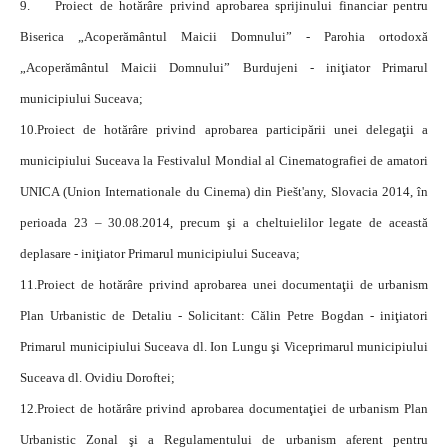
9.
Proiect de hotărâre privind aprobarea sprijinului financiar pentru
Biserica „Acoperământul Maicii Domnului” - Parohia ortodoxă
„Acoperământul Maicii Domnului” Burdujeni - iniţiator Primarul
municipiului Suceava;
10.
Proiect de hotărâre privind aprobarea participării unei delegaţii a
municipiului Suceava la Festivalul Mondial al Cinematografiei de amatori
UNICA (Union Internationale du Cinema) din Piešt'any, Slovacia 2014, în
perioada 23 – 30.08.2014, precum şi a cheltuielilor legate de această
deplasare - iniţiator Primarul municipiului Suceava;
11.
Proiect de hotărâre privind aprobarea unei documentaţii de urbanism
Plan Urbanistic de Detaliu - Solicitant: Călin Petre Bogdan - iniţiatori
Primarul municipiului Suceava dl. Ion Lungu şi Viceprimarul municipiului
Suceava dl. Ovidiu Doroftei;
12.
Proiect de hotărâre privind aprobarea documentaţiei de urbanism Plan
Urbanistic Zonal şi a Regulamentului de urbanism aferent pentru