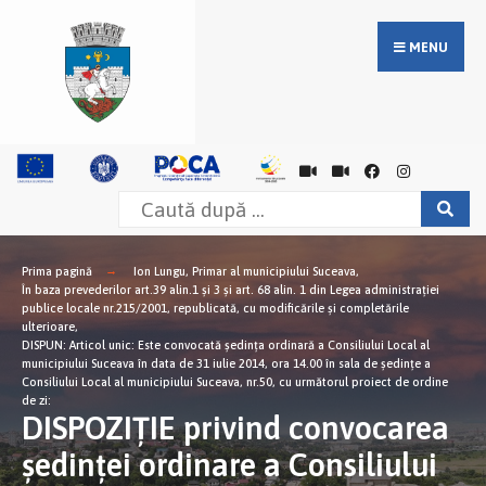
MENU
Prima pagină
Ion Lungu, Primar al municipiului Suceava,
În baza prevederilor art.39 alin.1 şi 3 şi art. 68 alin. 1 din Legea administraţiei
publice locale nr.215/2001, republicată, cu modificările şi completările
ulterioare,
DISPUN: Articol unic: Este convocată şedinţa ordinară a Consiliului Local al
municipiului Suceava în data de 31 iulie 2014, ora 14.00 în sala de şedinţe a
Consiliului Local al municipiului Suceava, nr.50, cu următorul proiect de ordine
de zi:
DISPOZIŢIE privind convocarea
şedinţei ordinare a Consiliului