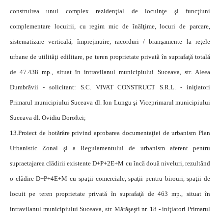
construirea unui complex rezidenţial de locuinţe şi funcţiuni
complementare locuirii, cu regim mic de înălţime, locuri de parcare,
sistematizare verticală, împrejmuire, racorduri / branşamente la reţele
urbane de utilităţi edilitare, pe teren proprietate privată în suprafaţă totală
de 47.438 mp., situat în intravilanul municipiului Suceava, str. Aleea
Dumbrăvii - solicitant: S.C. VIVAT CONSTRUCT S.R.L. - iniţiatori
Primarul municipiului Suceava dl. Ion Lungu şi Viceprimarul municipiului
Suceava dl. Ovidiu Doroftei;
13.
Proiect de hotărâre privind aprobarea documentaţiei de urbanism Plan
Urbanistic Zonal şi a Regulamentului de urbanism aferent pentru
supraetajarea clădirii existente D+P+2E+M cu încă două niveluri, rezultând
o clădire D+P+4E+M cu spaţii comerciale, spaţii pentru birouri, spaţii de
locuit pe teren proprietate privată în suprafaţă de 463 mp., situat în
intravilanul municipiului Suceava, str. Mărăşeşti nr. 18 - iniţiatori Primarul