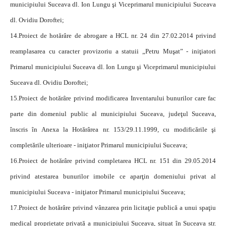
municipiului Suceava dl. Ion Lungu şi Viceprimarul municipiului Suceava
dl. Ovidiu Doroftei;
14.
Proiect de hotărâre de abrogare a HCL nr. 24 din 27.02.2014 privind
reamplasarea cu caracter provizoriu a statuii „Petru Muşat” - iniţiatori
Primarul municipiului Suceava dl. Ion Lungu şi Viceprimarul municipiului
Suceava dl. Ovidiu Doroftei;
15.
Proiect de hotărâre privind modificarea Inventarului bunurilor care fac
parte din domeniul public al municipiului Suceava, judeţul Suceava,
înscris în Anexa la Hotărârea nr. 153/29.11.1999, cu modificările şi
completările ulterioare - iniţiator Primarul municipiului Suceava;
16.
Proiect de hotărâre privind completarea HCL nr. 151 din 29.05.2014
privind atestarea bunurilor imobile ce aparţin domeniului privat al
municipiului Suceava - iniţiator Primarul municipiului Suceava;
17.
Proiect de hotărâre privind vânzarea prin licitaţie publică a unui spaţiu
medical proprietate privată a municipiului Suceava, situat în Suceava str.