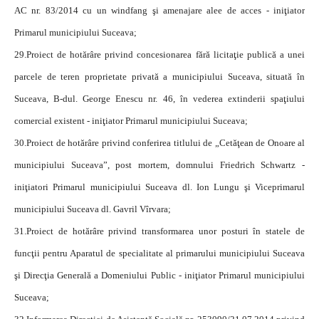
AC nr. 83/2014 cu un windfang şi amenajare alee de acces - iniţiator
Primarul municipiului Suceava;
29.
Proiect de hotărâre privind concesionarea fără licitaţie publică a unei
parcele de teren proprietate privată a municipiului Suceava, situată în
Suceava, B-dul. George Enescu nr. 46, în vederea extinderii spaţiului
comercial existent - iniţiator Primarul municipiului Suceava;
30.
Proiect de hotărâre privind conferirea titlului de „Cetăţean de Onoare al
municipiului Suceava”, post mortem, domnului Friedrich Schwartz -
iniţiatori Primarul municipiului Suceava dl. Ion Lungu şi Viceprimarul
municipiului Suceava dl. Gavril Vîrvara;
31.
Proiect de hotărâre privind transformarea unor posturi în statele de
funcţii pentru Aparatul de specialitate al primarului municipiului Suceava
şi Direcţia Generală a Domeniului Public - iniţiator Primarul municipiului
Suceava;