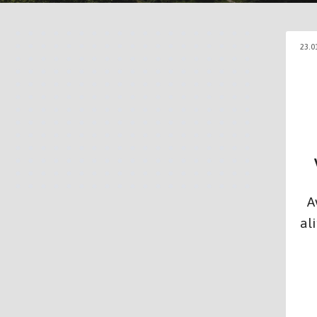
23.0
V
Avâ
al