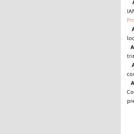
IA
Pr
A
lo
A
tr
A
co
A
Co
pr