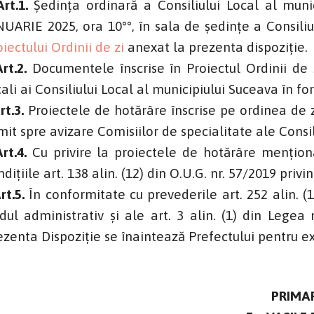
Art.1.
Ședința ordinară a Consiliului Local al muni
NUARIE 2025, ora 10°°, în sala de şedinţe a Consiliu
oiectului Ordinii de zi
anexat la prezenta dispoziţi
rt.2.
Documentele înscrise în Proiectul Ordinii de zi
cali ai Consiliului Local al municipiului Suceava în fo
rt.3.
Proiectele de hotărâre înscrise pe ordinea de 
imit spre avizare Comisiilor de specialitate ale Consi
rt.4.
Cu privire la proiectele de hotărâre menţio
ndiţiile art. 138 alin. (12) din O.U.G. nr. 57/2019 priv
rt.5.
În conformitate cu prevederile art. 252 alin. (1) 
dul administrativ și ale art. 3 alin. (1) din Legea 
ezenta Dispoziție se înaintează Prefectului pentru ex
PRIMA