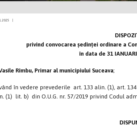
1.2025
|
DISPOZI
privind convocarea şedinţei ordinare a Cons
în data de 31 IANUARI
asile Rîmbu, Primar al municipiului Suceava
;
nd în vedere prevederile art. 133 alin. (1), art. 134 alin.
in. (1) lit. b) din O.U.G. nr. 57/2019 privind Codul adm
DISPU