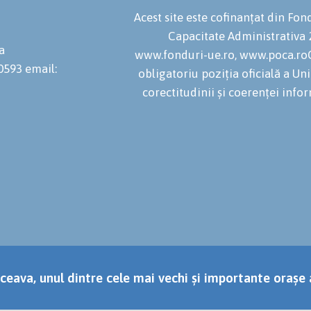
Acest site este cofinanțat din F
Capacitate Administrativa
a
www.fonduri-ue.ro, www.poca.roC
20593
email:
obligatoriu poziția oficială a U
corectitudinii și coerenței infor
ceava, unul dintre cele mai vechi și importante orașe