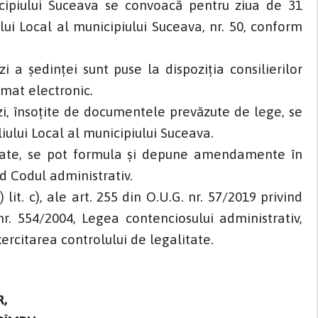
cipiului Suceava se convoacă pentru ziua de 31
lui Local al municipiului Suceava, nr. 50, conform
e.
 a şedinţei sunt puse la dispoziţia consilierilor
rmat electronic.
zi, însoţite de documentele prevăzute de lege, se
liului Local al municipiului Suceava.
nate, se pot formula şi depune amendamente în
ind Codul administrativ.
lit. c), ale art. 255 din O.U.G. nr. 57/2019 privind
nr. 554/2004, Legea contenciosului administrativ,
ercitarea controlului de legalitate.
R,