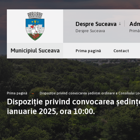
Despre Suceava
Admi
Despre Suceava
Primă
Municipiul Suceava
Prima pagină
Contact
Prima pagină
Dispoziție privind convocarea şedinţei ordinare a Consiliului Loc
Dispoziție privind convocarea şedinţe
ianuarie 2025, ora 10:00.