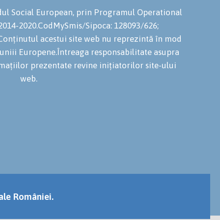
ondul Social European, prin Programul Operational
 2014-2020.CodMySmis/Sipoca: 128093/626;
onținutul acestui site web nu reprezintă în mod
niuniii Europene.Întreaga responsabilitate asupra
mațiilor prezentate revine inițiatorilor site-ului
web.
 ale României.