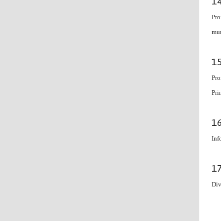
Pro
mun
Pro
Pri
Inf
Div