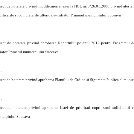
iect de hotarare privind modificarea anexei la HCL nr. 3/26.01.2006 privind atesta
ificarile si completarile ulterioare-initiator Primarul municipiului Suceava
iect de hotarare privind aprobarea Raportului pe anul 2012 pentru Programul de
tiator Primarul municipiului Suceava
iect de hotarare privind aprobarea Planului de Ordine si Siguranta Publica al muni
iect de hotarare privind aprobarea listei de prioritati cuprinzand solicitantii
icipiului Suceava