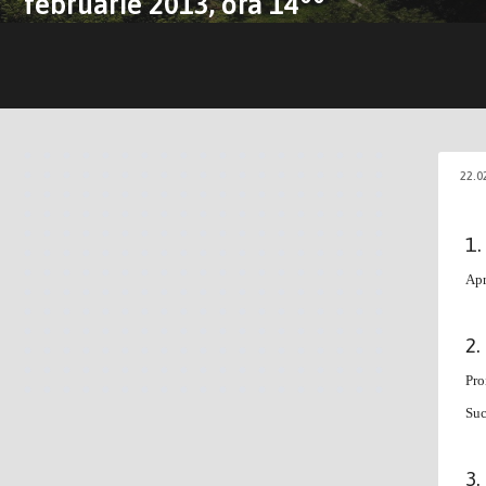
februarie 2013, ora 14
22.0
Apr
Pro
Suc