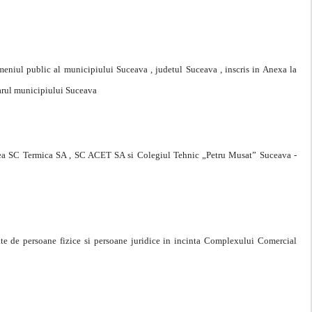
meniul public al municipiului Suceava , judetul Suceava , inscris in Anexa la
marul municipiului Suceava
iunea SC Termica SA , SC ACET SA si Colegiul Tehnic „Petru Musat” Suceava -
ate de persoane fizice si persoane juridice in incinta Complexului Comercial