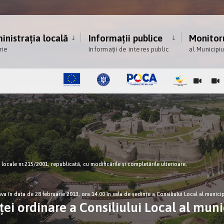
nistrația locală
Informații publice
Monitoru
rie
Informații de interes public
al Municipi
ce locale nr.215/2001, republicată, cu modificările şi completările ulterioare,
va în data de 28 februarie 2013, ora 14.00 în sala de şedinţe a Consiliului Local al municip
ei ordinare a Consiliului Local al muni