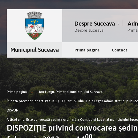
Despre Suceava
Admi
Despre Suceava
Primă
Municipiul Suceava
Prima pagină
Contact
Prima pagină
Ion Lungu, Primar al municipiului Suceava,
În baza prevederilor art.39 alin.1 şi 3 şi art. 68 alin. 1 din Legea administraţiei publi
DISPUN:
Articol unic: Este convocată şedinţa ordinară a Consiliului Local al municipiului Sucea
DISPOZIŢIE privind convocarea şedinţ
00