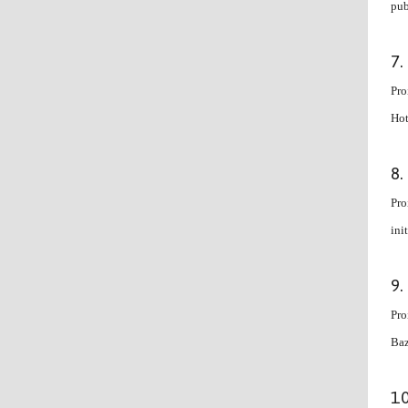
pub
Pro
Hot
Pro
ini
Pro
Baz