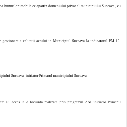
rea bunurilor imobile ce apartin domeniului privat al municipiului Suceava , cu
 gestionare a calitatii aerului in Municipiul Suceava la indicatorul PM 10-
cipiului Suceava -initiator Primarul municipiului Suceava
 care au acces la o locuinta realizata prin programul ANL-initiator Primarul