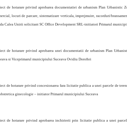
iect de hotarare privind aprobarea documentatiei de urbanism Plan Urbanistic Z
ercial, locuri de parcare, sistematizare verticala, imprejmuire, racorduri/bransamente
ada Calea Unirii solicitant SC Office Development SRL-initiatori Primarul municip
iect de hotarare privind aprobarea unei documentatii de urbanism Plan Urbanist
eava si Viceprimarul municipiului Suceava Ovidiu Doroftei
iect de hotarare privind concesionarea fara licitatie publica a unei parcele de ter
obstretica ginecologie – initiator Primarul municipiului Suceava
iect de hotarare privind aprobarea inchirierii prin licitatie publica a unei par