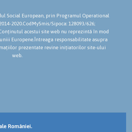
ondul Social European, prin Programul Operational
 2014-2020.CodMySmis/Sipoca: 128093/626;
onținutul acestui site web nu reprezintă în mod
niuniii Europene.Întreaga responsabilitate asupra
mațiilor prezentate revine inițiatorilor site-ului
web.
 ale României.