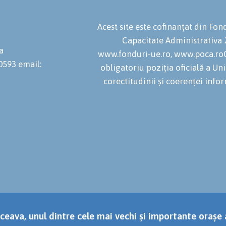
Acest site este cofinanțat din F
Capacitate Administrativa
a
www.fonduri-ue.ro, www.poca.roC
20593
email:
obligatoriu poziția oficială a U
corectitudinii și coerenței infor
ceava, unul dintre cele mai vechi și importante orașe