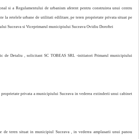
onal si a Regulamentului de urbanism aferent pentru construirea unui centru
 la retelele urbane de utilitati edilitare, pe teren proprietate privata situat pe
iului Suceava si Viceprimarul municipiului Suceava Ovidiu Doroftei
ic de Detaliu , solicitant SC TOBEAS SRL -initiatori Primarul municipiului
en proprietate privata a municipiului Suceava in vederea extinderii unui cabinet
cele de teren situat in municipiul Suceava , in vederea amplasarii unui panou