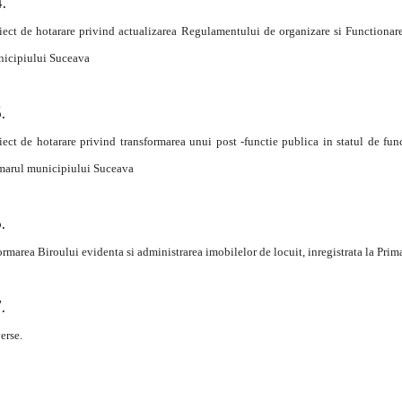
iect de hotarare privind actualizarea Regulamentului de organizare si Functionare s
icipiului Suceava
iect de hotarare privind transformarea unui post -functie publica in statul de func
marul municipiului Suceava
ormarea Biroului evidenta si administrarea imobilelor de locuit, inregistrata la Pri
erse.