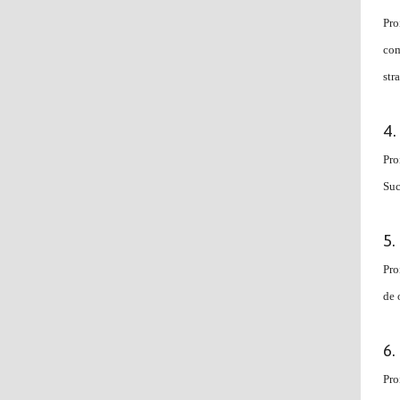
Pro
com
str
Pro
Suc
Pro
de 
Pro