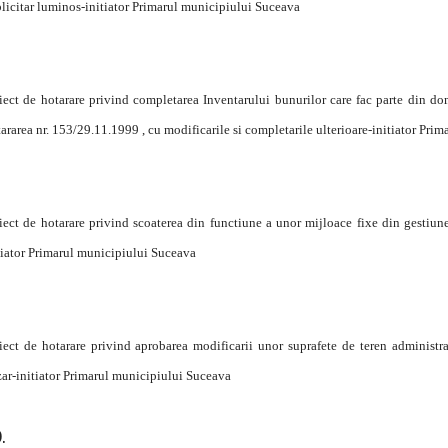
licitar luminos-initiator Primarul municipiului Suceava
iect de hotarare privind completarea Inventarului bunurilor care fac parte din do
ararea nr. 153/29.11.1999 , cu modificarile si completarile ulterioare-initiator Pri
iect de hotarare privind scoaterea din functiune a unor mijloace fixe din gest
tiator Primarul municipiului Suceava
iect de hotarare privind aprobarea modificarii unor suprafete de teren administr
ar-initiator Primarul municipiului Suceava