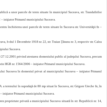
publică a unor parcele de teren situate în municipiul Suceava, str. Trandafirilor
12 – iniţiator Primarul municipiului Suceava.
pentru închirierea unei parcele de teren situate în Suceava str. Universităţii fn –
eava, b-dul 1 Decembrie 1918 nr. 22, str. Traian Ţăranu nr. 3, respectiv str. Calea
cipiului Suceava.
57/27.12.2001 privind atestarea domeniului public al judeţului Suceava, precum
 prin HGR nr. 1564/2006 – iniţiator Primarul municipiului Suceava.
ului Suceava în domeniul privat al municipiului Suceava – iniţiator Primarul
A. a terenului în suprafaţă de 80 mp situat în Suceava, str. Grigore Ureche fn, în
a – iniţiator Primarul municipiului Suceava.
ren proprietate privată a municipiului Suceava situată în str. Republicii nr. 14,