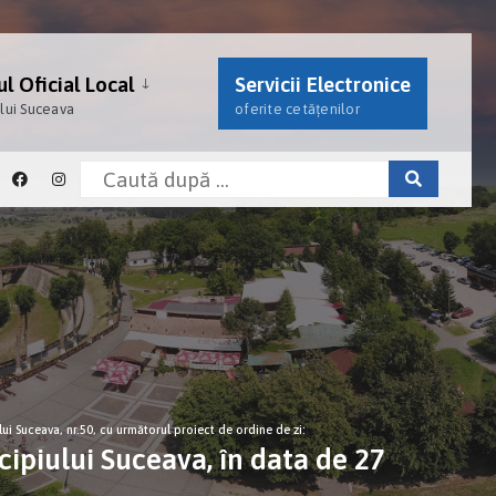
l Oficial Local
Servicii Electronice
ului Suceava
oferite cetățenilor
lui Suceava, nr.50, cu următorul proiect de ordine de zi:
cipiului Suceava, în data de 27