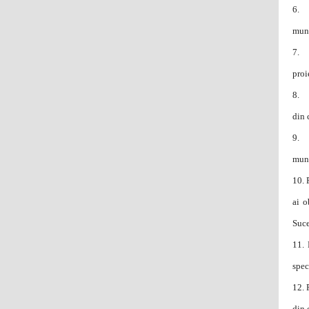
6.
muni
7.
proi
8.
din 
9.
muni
10.
ai o
Suce
11.
spec
12.
din 