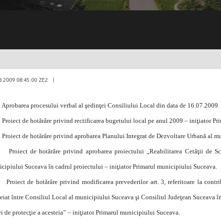
8.2009 08:45:00 ZE2
|
Aprobarea procesului verbal al şedinţei Consiliului Local din data de 16.07.2009.
Proiect de hotărâre privind rectificarea bugetului local pe anul 2009 – iniţiator P
Proiect de hotărâre privind aprobarea Planului Integrat de Dezvoltare Urbană al m
Proiect de hotărâre privind aprobarea proiectului „Reabilitarea Cetăţii de Sc
cipiului Suceava în cadrul proiectului – iniţiator Primarul municipiului Suceava.
Proiect de hotărâre privind modificarea prevederilor art. 3, referitoare la contr
eiat între Consiliul Local al municipiului Suceava şi Consiliul Judeţean Suceava în
i de protecţie a acesteia” – iniţiator Primarul municipiului Suceava.