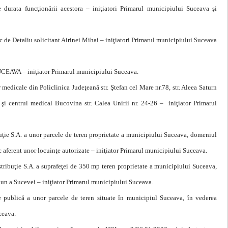
pe durata funcţionării acestora – iniţiatori Primarul municipiului Suceava şi
 de Detaliu solicitant Airinei Mihai – iniţiatori Primarul municipiului Suceava
UCEAVA – iniţiator Primarul municipiului Suceava.
r medicale din Policlinica Judeţeană str. Ştefan cel Mare nr.78, str. Aleea Saturn
3 şi centrul medical Bucovina str. Calea Unirii nr. 24-26 – iniţiator Primarul
uţie S.A. a unor parcele de teren proprietate a municipiului Suceava, domeniul
ic aferent unor locuinţe autorizate – iniţiator Primarul municipiului Suceava.
stribuţie S.A. a suprafeţei de 350 mp teren proprietate a municipiului Suceava,
aun a Sucevei – iniţiator Primarul municipiului Suceava.
ţie publică a unor parcele de teren situate în municipiul Suceava, în vederea
ceava.