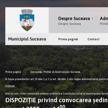
Despre Suceava
Admi
Despre Suceava
Primă
Municipiul Suceava
Prima pagină
Contact
Prima pagină
Ion Lungu, Primar al municipiului Suceava,
În baza prevederilor art.39 alin.1 şi 3 şi art. 68 alin. 1 din Legea administraţiei publi
DISPUN:
Articol unic: Este convocată şedinţa ordinară a Consiliului Local al municipiului Sucea
DISPOZIŢIE privind convocarea şedinţ
00