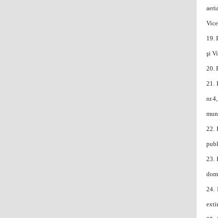
aeri
Vice
19.
şi V
20.
21.
nr.4
muni
22.
publ
23.
dome
24.
exti