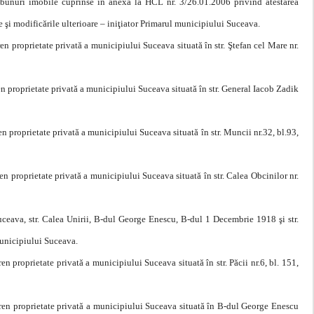
 bunuri imobile cuprinse în anexa la HCL nr. 3/26.01.2006 privind atestarea
 şi modificările ulterioare – iniţiator Primarul municipiului Suceava.
ren proprietate privată a municipiului Suceava situată în str. Ştefan cel Mare nr.
ren proprietate privată a municipiului Suceava situată în str. General Iacob Zadik
en proprietate privată a municipiului Suceava situată în str. Muncii nr.32, bl.93,
ren proprietate privată a municipiului Suceava situată în str. Calea Obcinilor nr.
Suceava, str. Calea Unirii, B-dul George Enescu, B-dul 1 Decembrie 1918 şi str.
municipiului Suceava.
en proprietate privată a municipiului Suceava situată în str. Păcii nr.6, bl. 151,
teren proprietate privată a municipiului Suceava situată în B-dul George Enescu