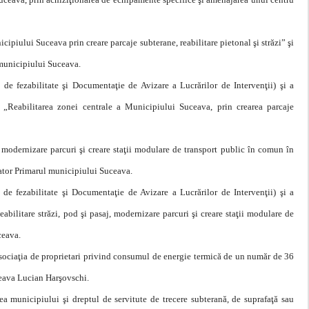
cipiului Suceava prin creare parcaje subterane, reabilitare pietonal şi străzi” şi
 municipiului Suceava.
e fezabilitate şi Documentaţie de Avizare a Lucrărilor de Intervenţii) şi a
i „Reabilitarea zonei centrale a Municipiului Suceava, prin crearea parcaje
, modernizare parcuri şi creare staţii modulare de transport public în comun în
iator Primarul municipiului Suceava.
e fezabilitate şi Documentaţie de Avizare a Lucrărilor de Intervenţii) şi a
abilitare străzi, pod şi pasaj, modernizare parcuri şi creare staţii modulare de
ceava.
e asociaţia de proprietari privind consumul de energie termică de un număr de 36
ceava Lucian Harşovschi.
ea municipiului şi dreptul de servitute de trecere subterană, de suprafaţă sau