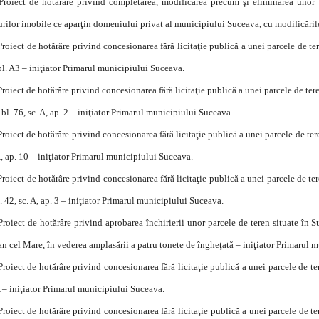
Proiect de hotărâre privind completarea, modificarea precum şi eliminarea unor
rilor imobile ce aparţin domeniului privat al municipiului Suceava, cu modificările
Proiect de hotărâre privind concesionarea fără licitaţie publică a unei parcele de te
bl. A3 – iniţiator Primarul municipiului Suceava.
Proiect de hotărâre privind concesionarea fără licitaţie publică a unei parcele de te
, bl. 76, sc. A, ap. 2 – iniţiator Primarul municipiului Suceava.
Proiect de hotărâre privind concesionarea fără licitaţie publică a unei parcele de ter
A, ap. 10 – iniţiator Primarul municipiului Suceava.
Proiect de hotărâre privind concesionarea fără licitaţie publică a unei parcele de te
l. 42, sc. A, ap. 3 – iniţiator Primarul municipiului Suceava.
Proiect de hotărâre privind aprobarea închirierii unor parcele de teren situate în 
an cel Mare, în vederea amplasării a patru tonete de îngheţată – iniţiator Primarul 
Proiect de hotărâre privind concesionarea fără licitaţie publică a unei parcele de ter
A – iniţiator Primarul municipiului Suceava.
Proiect de hotărâre privind concesionarea fără licitaţie publică a unei parcele de 