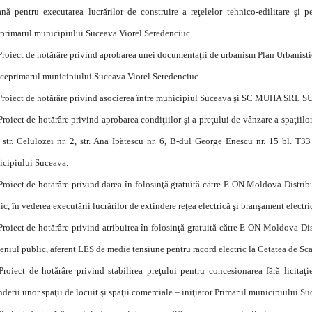
ană pentru executarea lucrărilor de construire a reţelelor tehnico-edilitare şi 
primarul municipiului Suceava Viorel Seredenciuc.
Proiect de hotărâre privind aprobarea unei documentaţii de urbanism Plan Urbanistic
iceprimarul municipiului Suceava Viorel Seredenciuc.
Proiect de hotărâre privind asocierea între municipiul Suceava şi SC MUHA SRL S
Proiect de hotărâre privind aprobarea condiţiilor şi a preţului de vânzare a spaţiilo
, str. Celulozei nr. 2, str. Ana Ipătescu nr. 6, B-dul George Enescu nr. 15 bl. T3
cipiului Suceava.
Proiect de hotărâre privind darea în folosinţă gratuită către E-ON Moldova Distrib
ic, în vederea executării lucrărilor de extindere reţea electrică şi branşament electr
Proiect de hotărâre privind atribuirea în folosinţă gratuită către E-ON Moldova Di
niul public, aferent LES de medie tensiune pentru racord electric la Cetatea de Sc
Proiect de hotărâre privind stabilirea preţului pentru concesionarea fără licita
nderii unor spaţii de locuit şi spaţii comerciale – iniţiator Primarul municipiului Su