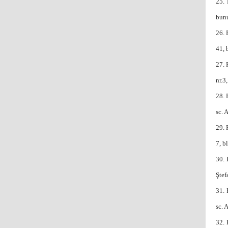
25.
bunu
26.
41, 
27.
nr.3
28.
sc. 
29.
7, b
30.
Ştef
31.
sc. 
32.