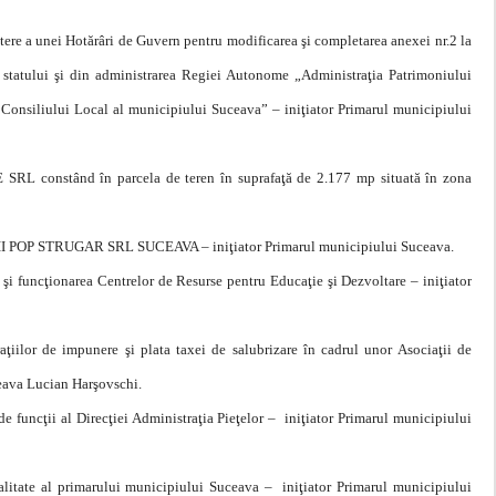
tere a unei Hotărâri de Guvern pentru modificarea şi completarea anexei nr.2 la
statului şi din administrarea Regiei Autonome „Administraţia Patrimoniului
 Consiliului Local al municipiului Suceava” – iniţiator Primarul municipiului
SRL constând în parcela de teren în suprafaţă de 2.177 mp situată în zona
ŢII POP STRUGAR SRL SUCEAVA – iniţiator Primarul municipiului Suceava.
a şi funcţionarea Centrelor de Resurse pentru Educaţie şi Dezvoltare – iniţiator
aţiilor de impunere şi plata taxei de salubrizare în cadrul unor Asociaţii de
ceava Lucian Harşovschi.
 de funcţii al Direcţiei Administraţia Pieţelor – iniţiator Primarul municipiului
cialitate al primarului municipiului Suceava – iniţiator Primarul municipiului