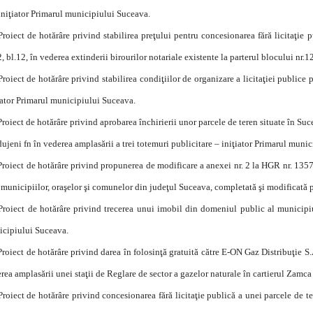
 iniţiator Primarul municipiului Suceava.
Proiect de hotărâre privind stabilirea preţului pentru concesionarea fără licitaţie 
2, bl.12, în vederea extinderii birourilor notariale existente la parterul blocului nr.
Proiect de hotărâre privind stabilirea condiţiilor de organizare a licitaţiei publice 
iator Primarul municipiului Suceava.
Proiect de hotărâre privind aprobarea închirierii unor parcele de teren situate în Suc
ujeni fn în vederea amplasării a trei totemuri publicitare – iniţiator Primarul muni
Proiect de hotărâre privind propunerea de modificare a anexei nr. 2 la HGR nr. 13
l municipiilor, oraşelor şi comunelor din judeţul Suceava, completată şi modificată
Proiect de hotărâre privind trecerea unui imobil din domeniul public al municipi
cipiului Suceava.
Proiect de hotărâre privind darea în folosinţă gratuită către E-ON Gaz Distribuţie S.
rea amplasării unei staţii de Reglare de sector a gazelor naturale în cartierul Zamc
Proiect de hotărâre privind concesionarea fără licitaţie publică a unei parcele de te