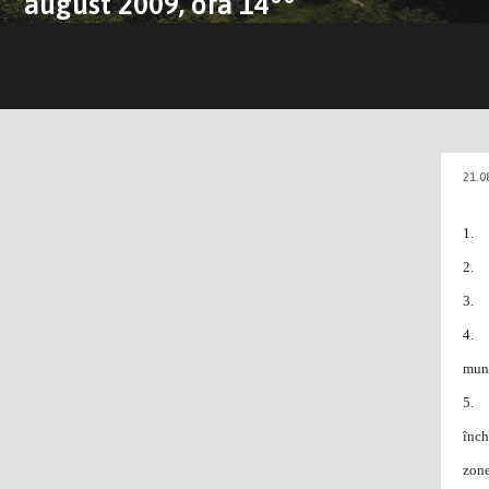
august 2009, ora 14
21.0
1.
2.
3.
4.
muni
5.
înch
zone