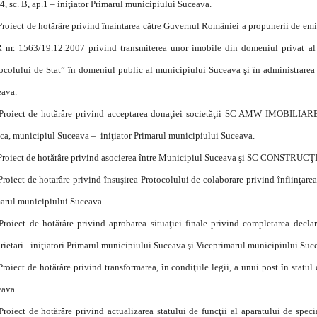
14, sc. B, ap.1 – iniţiator Primarul municipiului Suceava.
Proiect de hotărâre privind înaintarea către Guvernul României a propunerii de emi
nr. 1563/19.12.2007 privind transmiterea unor imobile din domeniul privat al 
ocolului de Stat” în domeniul public al municipiului Suceava şi în administrarea
ava.
Proiect de hotărâre privind acceptarea donaţiei societăţii SC AMW IMOBILIARE 
a, municipiul Suceava – iniţiator Primarul municipiului Suceava.
Proiect de hotărâre privind asocierea între Municipiul Suceava şi SC CONSTRUC
Proiect de hotarâre privind însuşirea Protocolului de colaborare privind înfiinţare
arul municipiului Suceava.
Proiect de hotărâre privind aprobarea situaţiei finale privind completarea declar
rietari - iniţiatori Primarul municipiului Suceava şi Viceprimarul municipiului Su
Proiect de hotărâre privind transformarea, în condiţiile legii, a unui post în statul
ava.
Proiect de hotărâre privind actualizarea statului de funcţii al aparatului de spe