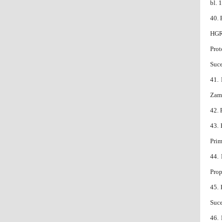
bl. 
40.
HGR 
Prot
Suce
41.
Zamc
42.
43.
Prim
44.
Prop
45.
Suce
46.