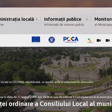
nistrația locală
Informații publice
Monitoru
rie
Informații de interes public
al Municipi
ce locale nr.215/2001, republicată, cu modificările şi completările ulterioare,
va în data de 27 august 2009, ora 14.00 în sala de şedinţe a Consiliului Local al municipiu
ei ordinare a Consiliului Local al muni