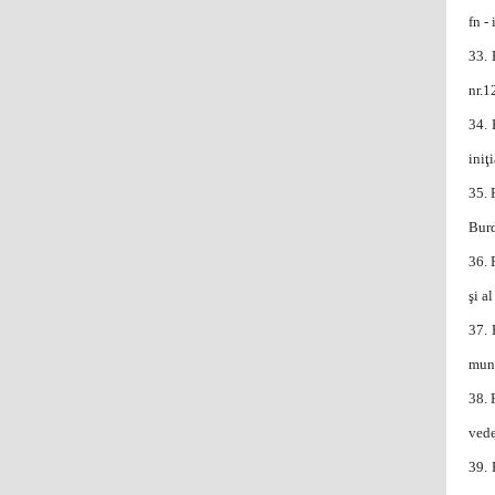
fn -
33.
nr.1
34.
iniţ
35.
Burd
36.
şi a
37.
muni
38.
vede
39.