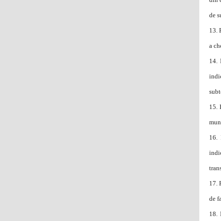
de s
13.
a ch
14.
indi
subt
15.
muni
16.
indi
tran
17.
de f
18.