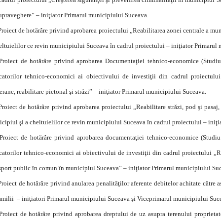
upraveghere” – iniţiator Primarul municipiului Suceava.
Proiect de hotărâre privind aprobarea proiectului „Reabilitarea zonei centrale a muni
eltuielilor ce revin municipiului Suceava în cadrul proiectului – iniţiator Primarul
Proiect de hotărâre privind aprobarea Documentaţiei tehnico-economice (Studiu d
catorilor tehnico-economici ai obiectivului de investiţii din cadrul proiectulu
erane, reabilitare pietonal şi străzi” – iniţiator Primarul municipiului Suceava.
Proiect de hotărâre privind aprobarea proiectului „Reabilitare străzi, pod şi pasaj
cipiul şi a cheltuielilor ce revin municipiului Suceava în cadrul proiectului – iniţ
Proiect de hotărâre privind aprobarea documentaţiei tehnico-economice (Studiu d
catorilor tehnico-economici ai obiectivului de investiţii din cadrul proiectului „Re
sport public în comun în municipiul Suceava” – iniţiator Primarul municipiului Su
Proiect de hotărâre privind anularea penalităţilor aferente debitelor achitate cătr
amilii – iniţiatori Primarul municipiului Suceava şi Viceprimarul municipiului Su
Proiect de hotărâre privind aprobarea dreptului de uz asupra terenului proprietat