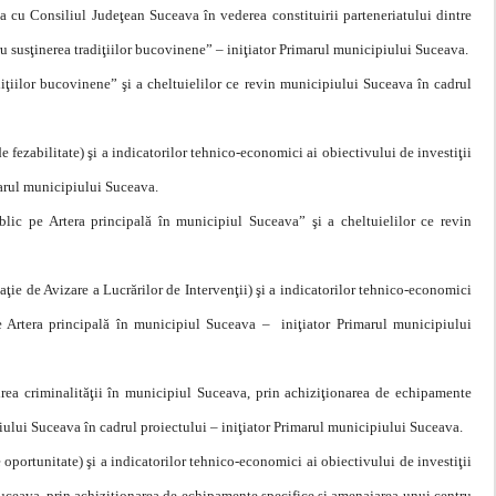
a cu Consiliul Judeţean Suceava în vederea constituirii parteneriatului dintre
 susţinerea tradiţiilor bucovinene” – iniţiator Primarul municipiului Suceava.
iţiilor bucovinene” şi a cheltuielilor ce revin municipiului Suceava în cadrul
ezabilitate) şi a indicatorilor tehnico-economici ai obiectivului de investiţii
marul municipiului Suceava.
lic pe Artera principală în municipiul Suceava” şi a cheltuielilor ce revin
e de Avizare a Lucrărilor de Intervenţii) şi a indicatorilor tehnico-economici
e Artera principală în municipiul Suceava – iniţiator Primarul municipiului
irea criminalităţii în municipiul Suceava, prin achiziţionarea de echipamente
iului Suceava în cadrul proiectului – iniţiator Primarul municipiului Suceava.
portunitate) şi a indicatorilor tehnico-economici ai obiectivului de investiţii
 Suceava, prin achiziţionarea de echipamente specifice şi amenajarea unui centru