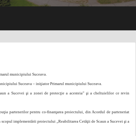
rimarul municipiului Suceava.
unicipiului Suceava – iniţiator Primarul municipiului Suceava.
aun a Sucevei şi a zonei de protecţie a acesteia” şi a cheltuielilor ce revin
ibuţia partenerilor pentru co-finanţarea proiectului, din Acordul de parteneriat
 scopul implementării proiectului „Reabilitarea Cetăţii de Scaun a Sucevei şi a