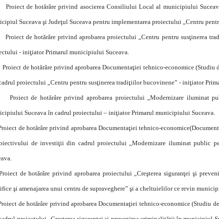
Proiect de hotărâre privind asocierea Consiliului Local al municipiului Suceav
cipiul Suceava şi Judeţul Suceava pentru implementarea proiectului „Centru pentru
Proiect de hotărâre privind aprobarea proiectului „Centru pentru susţinerea trad
ectului - iniţiator Primarul municipiului Suceava.
Proiect de hotărâre privind aprobarea Documentaţiei tehnico-economice (Studiu de f
cadrul proiectului „Centru pentru susţinerea tradiţiilor bucovinene” - iniţiator Pri
Proiect de hotărâre privind aprobarea proiectului „Modernizare iluminat pub
cipiului Suceava în cadrul proiectului – iniţiator Primarul municipiului Suceava.
Proiect de hotărâre privind aprobarea Documentaţiei tehnico-economice(Documentaţi
biectivului de investiţii din cadrul proiectului „Modernizare iluminat public p
ava.
Proiect de hotărâre privind aprobarea proiectului „Creşterea siguranţei şi preven
ifice şi amenajarea unui centru de supraveghere” şi a cheltuielilor ce revin municip
Proiect de hotărâre privind aprobarea Documentaţiei tehnico-economice (Studiu de o
cadrul proiectului „Creşterea siguranţei şi prevenirea criminalităţii în municipiul