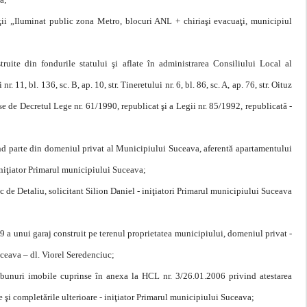
tiţii „Iluminat public zona Metro, blocuri ANL + chiriaşi evacuaţi, municipiul
ruite din fondurile statului şi aflate în administrarea Consiliului Local al
 11, bl. 136, sc. B, ap. 10, str. Tineretului nr. 6, bl. 86, sc. A, ap. 76, str. Oituz
mpuse de Decretul Lege nr. 61/1990, republicat şi a Legii nr. 85/1992, republicată -
când parte din domeniul privat al Municipiului Suceava, aferentă apartamentului
 - iniţiator Primarul municipiului Suceava;
 de Detaliu, solicitant Silion Daniel - iniţiatori Primarul municipiului Suceava
09 a unui garaj construit pe terenul proprietatea municipiului, domeniul privat -
ceava – dl. Viorel Seredenciuc;
 bunuri imobile cuprinse în anexa la HCL nr. 3/26.01.2006 privind atestarea
 şi completările ulterioare - iniţiator Primarul municipiului Suceava;