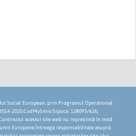
ondul Social European, prin Programul Operational
 2014-2020.CodMySmis/Sipoca: 128093/626;
onținutul acestui site web nu reprezintă în mod
niuniii Europene.Întreaga responsabilitate asupra
mațiilor prezentate revine inițiatorilor site-ului