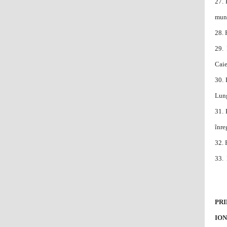
27.
muni
28.
29.
Caie
30.
Lung
31.
înre
32.
33. 
PRI
IO