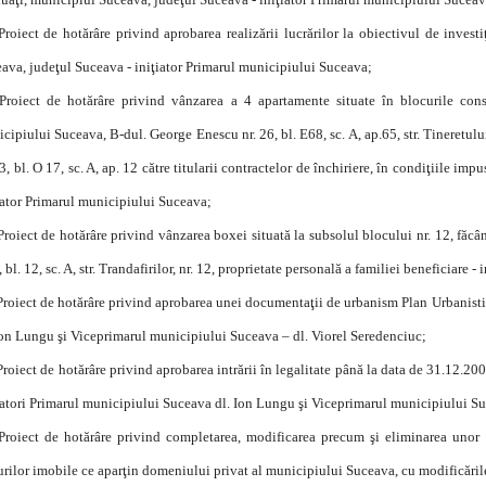
Proiect de hotărâre privind aprobarea realizării lucrărilor la obiectivul de inves
ava, judeţul Suceava - iniţiator Primarul municipiului Suceava;
Proiect de hotărâre privind vânzarea a 4 apartamente situate în blocurile const
cipiului Suceava, B-dul. George Enescu nr. 26, bl. E68, sc. A, ap.65, str. Tineretului nr.
23, bl. O 17, sc. A, ap. 12 către titularii contractelor de închiriere, în condiţiile i
iator Primarul municipiului Suceava;
Proiect de hotărâre privind vânzarea boxei situată la subsolul blocului nr. 12, fă
4, bl. 12, sc. A, str. Trandafirilor, nr. 12, proprietate personală a familiei beneficiare
Proiect de hotărâre privind aprobarea unei documentaţii de urbanism Plan Urbanistic
Ion Lungu şi Viceprimarul municipiului Suceava – dl. Viorel Seredenciuc;
Proiect de hotărâre privind aprobarea intrării în legalitate până la data de 31.12.20
iatori Primarul municipiului Suceava dl. Ion Lungu şi Viceprimarul municipiului Su
Proiect de hotărâre privind completarea, modificarea precum şi eliminarea unor
rilor imobile ce aparţin domeniului privat al municipiului Suceava, cu modificările