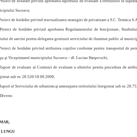
Proiect de hotărâre privind aprobarea raportului de evaluare a terenurilor în supraf
cipiului Suceava;
Proiect de hotărâre privind reactualizarea strategiei de privatizare a S.C. Termica S
Proiect de hotărâre privind aprobarea Regulamentului de funcţionare, Studiului 
tului de sarcini pentru delegarea gestiunii serviciului de iluminat public al munic
Proiect de hotărâre privind atribuirea copiilor conforme pentru transportul de per
u şi Viceprimarul municipiului Suceava – dl. Lucian Harşovschi;
Raport de evaluare al Comisiei de evaluare a ofertelor pentru procedura de atribu
gistrat sub nr. 28.520/18.09.2009;
Raport al Serviciului de urbanism şi amenajarea teritoriului înregistrat sub nr. 28.7
Diverse.
MAR,
N LUNGU