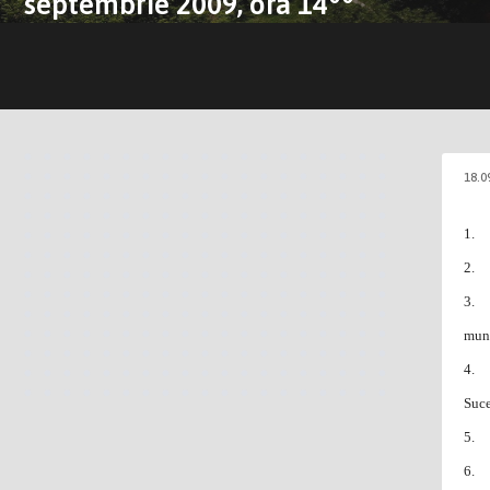
septembrie 2009, ora 14
18.0
1.
2.
3.
muni
4.
Suc
5.
6.