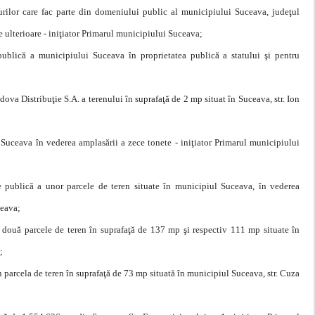
rilor care fac parte din domeniului public al municipiului Suceava, judeţul
e ulterioare - iniţiator Primarul municipiului Suceava;
 publică a municipiului Suceava în proprietatea publică a statului şi pentru
dova Distribuţie S.A. a terenului în suprafaţă de 2 mp situat în Suceava, str. Ion
n Suceava în vederea amplasării a zece tonete - iniţiator Primarul municipiului
ţie publică a unor parcele de teren situate în municipiul Suceava, în vederea
ceava;
 două parcele de teren în suprafaţă de 137 mp şi respectiv 111 mp situate în
;
n parcela de teren în suprafaţă de 73 mp situată în municipiul Suceava, str. Cuza