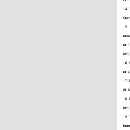
14.
Suce
15.
muni
nr. 
iniţ
16.
nr. 
17.
dl. 
18.
iniţ
19.
bunu