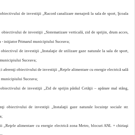
obiectivului de investiţii „Racord canalizare menajeră la sala de sport, Şcoala
obiectivului de investiţii „Sistematizare verticală, zid de sprijin, drum acces,
a - iniţiator Primarul municipiului Suceava;
biectivul de investiţii „Instalaţie de utilizare gaze naturale la sala de sport,
l municipiului Suceava;
 aferenţi obiectivului de investiţii „Reţele alimentare cu energie electrică sală
ul municipiului Suceava;
obiectivului de investiţii „Zid de sprijin pârâul Cetăţii – apărare mal stâng,
i obiectivului de investiţii „Instalaţii gaze naturale locuinţe sociale str.
a;
iţii „Reţele alimentare cu energie electrică zona Metro, blocuri ANL + chiriaşi
a;