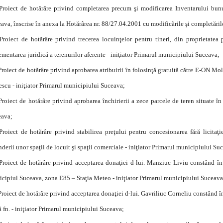
Proiect de hotărâre privind completarea precum şi modificarea Inventarului bunu
ava, înscrise în anexa la Hotărârea nr. 88/27.04.2001 cu modificările şi completăril
Proiect de hotărâre privind trecerea locuinţelor pentru tineri, din proprietatea
ementarea juridică a terenurilor aferente - iniţiator Primarul municipiului Suceava;
Proiect de hotărâre privind aprobarea atribuirii în folosinţă gratuită către E-ON Mol
escu - iniţiator Primarul municipiului Suceava;
Proiect de hotărâre privind aprobarea închirierii a zece parcele de teren situate î
eava;
Proiect de hotărâre privind stabilirea preţului pentru concesionarea fără licita
nderii unor spaţii de locuit şi spaţii comerciale - iniţiator Primarul municipiului Su
Proiect de hotărâre privind acceptarea donaţiei d-lui. Manziuc Liviu constând în
cipiul Suceava, zona E85 – Staţia Meteo - iniţiator Primarul municipiului Suceava
Proiect de hotărâre privind acceptarea donaţiei d-lui. Gavriliuc Corneliu constând î
 fn. - iniţiator Primarul municipiului Suceava;