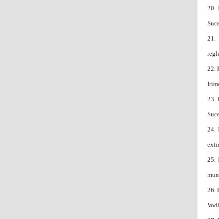
20.
Suce
21.
regl
22.
Irim
23.
Suc
24.
exti
25.
muni
26.
Vodă