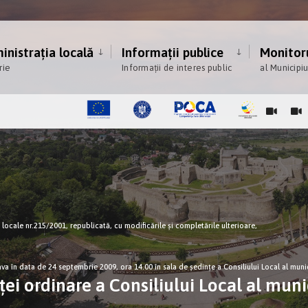
nistrația locală
Informații publice
Monitoru
rie
Informații de interes public
al Municipi
ce locale nr.215/2001, republicată, cu modificările şi completările ulterioare,
ava în data de 24 septembrie 2009, ora 14.00 în sala de şedinţe a Consiliului Local al muni
ei ordinare a Consiliului Local al muni