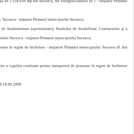
aţă de 1.554.636 mp.din Suceava, Str. Energeticianului nr. 1 - iniţiator Primarul
.A. Suceava - iniţiator Primarul municipiului Suceava;
de fundamentare (oportunitate), Studiului de fezabilitate, Contractului şi a
ipiului Suceava - iniţiator Primarul municipiului Suceava;
soane în regim de închiriere - iniţiatori Primarul municipiului Suceava dl. Ion
ire a copiilor conforme pentru transportul de persoane în regim de închiriere
53/18.09.2009.