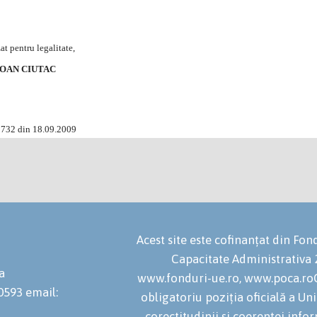
at pentru legalitate,
 IOAN CIUTAC
2732 din 18.09.2009
Acest site este cofinanțat din F
Capacitate Administrativa
a
www.fonduri-ue.ro, www.poca.roC
20593
email:
obligatoriu poziția oficială a U
corectitudinii și coerenței infor