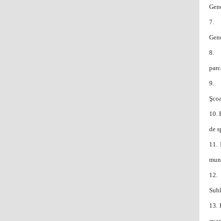
Gene
7.
Gene
8.
parc
9.
Şcoa
10.
de s
11.
muni
12.
Subl
13.
evac