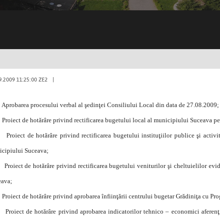
9.2009 11:25:00 ZE2
|
Aprobarea procesului verbal al şedinţei Consiliului Local din data de 27.08.2009;
Proiect de hotărâre privind rectificarea bugetului local al municipiului Suceava p
Proiect de hotărâre privind rectificarea bugetului instituţiilor publice şi activi
cipiului Suceava;
Proiect de hotărâre privind rectificarea bugetului veniturilor şi cheltuielilor ev
eava;
Proiect de hotărâre privind aprobarea înfiinţării centrului bugetar Grădiniţa cu 
Proiect de hotărâre privind aprobarea indicatorilor tehnico – economici aferenţ