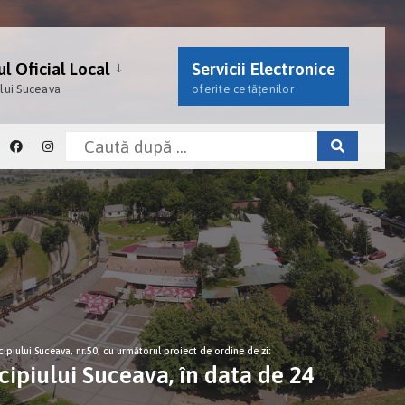
l Oficial Local
Servicii Electronice
ului Suceava
oferite cetățenilor
cipiului Suceava, nr.50, cu următorul proiect de ordine de zi:
cipiului Suceava, în data de 24