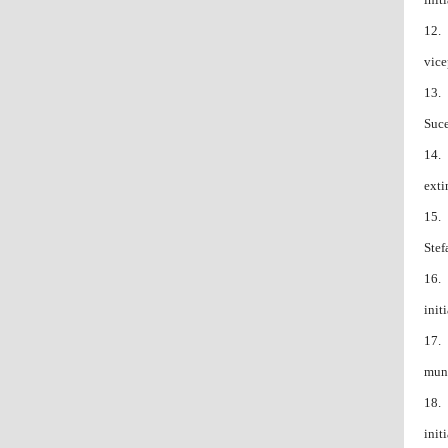
12. 
vice
13. 
Suce
14. 
exti
15. 
Stef
16. 
init
17. 
muni
18. 
init