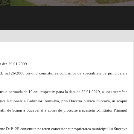
a din 29.01.2009 .
nr.126/2008 privind constituirea comisiilor de specialitate pe principalele
u o perioada de 10 ani, respectiv pana la data de 22.01.2019, a unei suprafete
egiei Nationale a Padurilor-Romsilva, prin Directia Silvica Suceava, in scopul
tatii de Scaun a Sucevei si a zonei de protectie a acesteia „-initiator Primarul
oane D+P+2E construita pe teren concesionat proprietatea municipiului Suceava