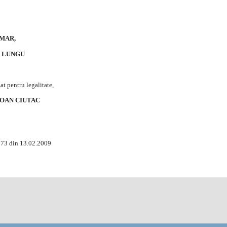
MAR,
N LUNGU
at pentru legalitate,
 IOAN CIUTAC
273 din 13.02.2009