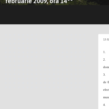
februarie 2009, ora 14
13.0
1. A
2. P
dome
3. P
de 0
efec
muni
4. P