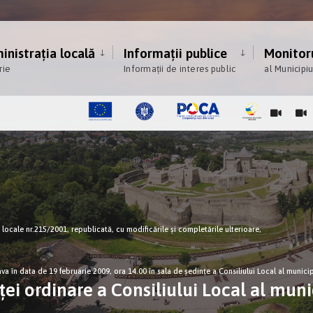
nistrația locală
Informații publice
Monitoru
rie
Informații de interes public
al Municipi
ce locale nr.215/2001, republicată, cu modificările şi completările ulterioare,
va în data de 19 februarie 2009, ora 14.00 în sala de şedinţe a Consiliului Local al municip
ei ordinare a Consiliului Local al muni