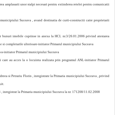
erea amplasarii unor stalpi necesari pentru extinderea retelei pentru comunicatii
unicipiului Suceava , avand destinatia de curti-constructii catre proprietarii
r bunuri imobile cuprinse in anexa la HCL nr.3/26.01.2006 privind atestarea
e si completarile ulterioare-initiator Primarul municipiului Suceava
va-initiator Primarul municipiului Suceava
i care au acces la o locuinta realizata prin programul ANL-initiator Primarul
a si Petrariu Florin , inregistrate la Primaria municipiului Suceava , privind
uit.
, inregistrat la Primaria municipiului Suceava la nr. 171208/11.02.2008