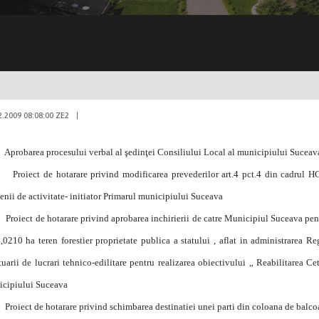
2.2009 08:08:00 ZE2
|
probarea procesului verbal al şedinţei Consiliului Local al municipiului Suceav
roiect de hotarare privind modificarea prevederilor art.4 pct.4 din cadrul HCL 
nii de activitate- initiator Primarul municipiului Suceava
roiect de hotarare privind aprobarea inchirierii de catre Municipiul Suceava pentr
,0210 ha teren forestier proprietate publica a statului , aflat in administrarea R
tuarii de lucrari tehnico-edilitare pentru realizarea obiectivului „ Reabilitarea Ce
cipiului Suceava
roiect de hotarare privind schimbarea destinatiei unei parti din coloana de balc