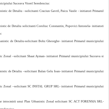
nicipiului Suceava Viorel Seredenciuc
ic de Detaliu –solicitanti Craciun Gavril, Paicu Vasile - initiatori Primarul
ic de Detaliu solicitanti Coroliuc Constantin, Popovici Antonela- initiatori
uc
istic de Detaliu-solicitant Bohz Gheorghe- initiatori Primarul municipiului
 Zonal –solicitant Shaat Ayman- initiatori Primarul municipiului Suceava si
tic de Detaliu –solicitant Balan Gelu Ioan- initiatori Primarul municipiului
tic Zonal –solicitant SC INSTAL GRUP SRL- initiatori Primarul municipiului
esar intocmirii unui Plan Urbanistic Zonal solicitant SC ACT FORENSIA SRL-
Seredenciuc