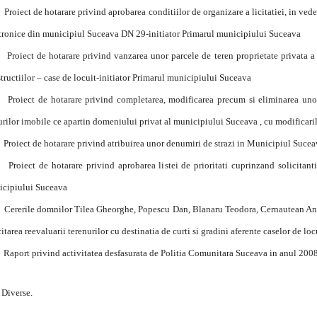
Proiect de hotarare privind aprobarea conditiilor de organizare a licitatiei, in ved
tronice din municipiul Suceava DN 29-initiator Primarul municipiului Suceava
Proiect de hotarare privind vanzarea unor parcele de teren proprietate privata a m
tructiilor – case de locuit-initiator Primarul municipiului Suceava
Proiect de hotarare privind completarea, modificarea precum si eliminarea uno
rilor imobile ce apartin domeniului privat al municipiului Suceava , cu modificaril
Proiect de hotarare privind atribuirea unor denumiri de strazi in Municipiul Sucea
Proiect de hotarare privind aprobarea listei de prioritati cuprinzand solicitanti
cipiului Suceava
Cererile domnilor Tilea Gheorghe, Popescu Dan, Blanaru Teodora, Cernautean Andree
citarea reevaluarii terenurilor cu destinatia de curti si gradini aferente caselor de loc
Raport privind activitatea desfasurata de Politia Comunitara Suceava in anul 2008 
Diverse.