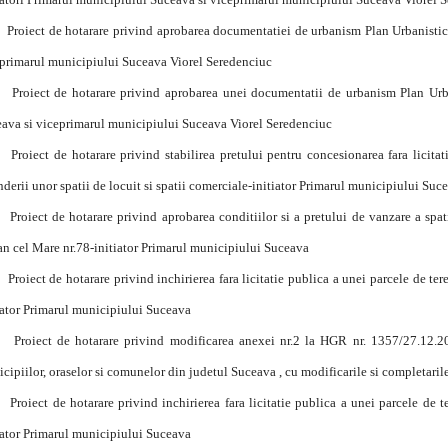
Proiect de hotarare privind aprobarea documentatiei de urbanism Plan Urbanistic 
primarul municipiului Suceava Viorel Seredenciuc
Proiect de hotarare privind aprobarea unei documentatii de urbanism Plan Urbani
ava si viceprimarul municipiului Suceava Viorel Seredenciuc
Proiect de hotarare privind stabilirea pretului pentru concesionarea fara licitat
nderii unor spatii de locuit si spatii comerciale-initiator Primarul municipiului Suc
Proiect de hotarare privind aprobarea conditiilor si a pretului de vanzare a spati
an cel Mare nr.78-initiator Primarul municipiului Suceava
Proiect de hotarare privind inchirierea fara licitatie publica a unei parcele de ter
iator Primarul municipiului Suceava
Proiect de hotarare privind modificarea anexei nr.2 la HGR nr. 1357/27.12.20
cipiilor, oraselor si comunelor din judetul Suceava , cu modificarile si completaril
Proiect de hotarare privind inchirierea fara licitatie publica a unei parcele de te
iator Primarul municipiului Suceava