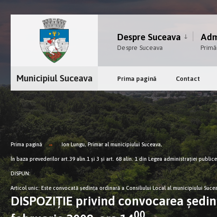
Despre Suceava
Admi
Despre Suceava
Primă
Municipiul Suceava
Prima pagină
Contact
Prima pagină
Ion Lungu, Primar al municipiului Suceava,
În baza prevederilor art.39 alin.1 şi 3 şi art. 68 alin. 1 din Legea administraţiei publi
DISPUN:
Articol unic: Este convocată şedinţa ordinară a Consiliului Local al municipiului Sucea
DISPOZIŢIE privind convocarea şedinţ
00