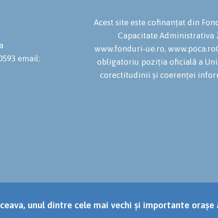
Acest site este cofinanțat din F
Capacitate Administrativa
a
www.fonduri-ue.ro, www.poca.roC
20593
email:
obligatoriu poziția oficială a U
corectitudinii și coerenței infor
ceava, unul dintre cele mai vechi și importante orașe