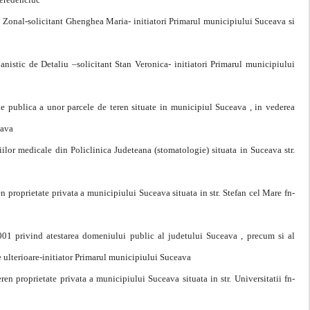
Zonal-solicitant Ghenghea Maria- initiatori Primarul municipiului Suceava si
stic de Detaliu –solicitant Stan Veronica- initiatori Primarul municipiului
ie publica a unor parcele de teren situate in municipiul Suceava , in vederea
eava
ilor medicale din Policlinica Judeteana (stomatologie) situata in Suceava str.
en proprietate privata a municipiului Suceava situata in str. Stefan cel Mare fn-
01 privind atestarea domeniului public al judetului Suceava , precum si al
e ulterioare-initiator Primarul municipiului Suceava
ren proprietate privata a municipiului Suceava situata in str. Universitatii fn-