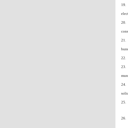
19. 
elec
20. 
cons
21. 
bunu
22. 
23. 
muni
24. 
soli
25. 
26. 