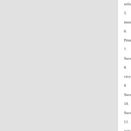
soli
5. P
muni
6. P
Prim
7. P
Suce
8. P
vice
9. P
Suce
10. 
Suce
11. 
init