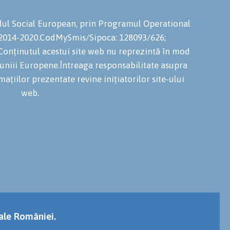
ondul Social European, prin Programul Operational
 2014-2020.CodMySmis/Sipoca: 128093/626;
onținutul acestui site web nu reprezintă în mod
niuniii Europene.Întreaga responsabilitate asupra
mațiilor prezentate revine inițiatorilor site-ului
web.
 ale României.