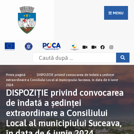
MENU
Prima pagină
DISPOZIŢIE privind convocarea de îndată a şedinţei
extraordinare a Consiliului Local al municipiului Suceava, în data de 6 iunie
2024
DISPOZIŢIE privind convocarea
de îndată a şedinţei
extraordinare a Consiliului
Local al municipiului Suceava,
în data de 6 iunie 2024