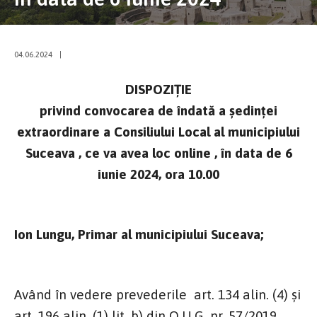
04.06.2024
|
DISPOZIŢIE
privind convocarea de îndată a şedinţei
extraordinare a Consiliului Local al municipiului
Suceava , ce va avea loc online , în data de 6
iunie 2024, ora 10.00
Ion Lungu, Primar al municipiului Suceava;
Având în vedere prevederile art. 134 alin. (4) şi
art. 196 alin. (1) lit. b) din O.U.G. nr. 57/2019