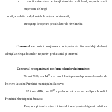
-
studii universitare de licenţă absolvite cu diplomă, respectiv studii
superioare de lungă
durată, absolvite cu diplomă de licenţă sau echivalentă;
-
cuno
ştinţe de operare pe calculator de nivel mediu
;
Concursul
va consta în susţinerea a două probe de către candidaţii declaraţi
admişi la selecţia dosarelor, respectiv: proba scrisă şi interviul.
Concursul se organizează conform calendarului următor
:
00
·
26 mai 2016, ora 14
- termenul limită pentru depunerea dosarelor de
înscriere la sediul Primăriei municipiului Suceava;
00
·
02 iunie 2016, ora 10
- proba scrisă ce se va desfăşura
la sediul
Primăriei Municipiului Suceava
;
·
Data, ora şi locul susţinerii interviului se afişează obligatoriu odată cu