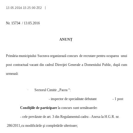
13.05.2016 15:25:00 ZE2
|
Nr. 15734
/ 13.05.2016
ANUNȚ
Primăria municipiului Suceava organizează concurs de recrutare pentru ocuparea
unui
post contractual vacant din cadrul Direcţiei Generale a Domeniului Public, după cum
urmează
:
·
Sectorul Cimitir ,,Pacea
“:
- inspector de specialitate debutant
- 1 post
Condiţiile de participare
la concurs sunt următoarele
:
- cele prevăzute de art. 3 din
Regulamentul-cadru
-
Anexa la H.G.R. nr.
286/2011,cu modificările şi completările ulterioare;