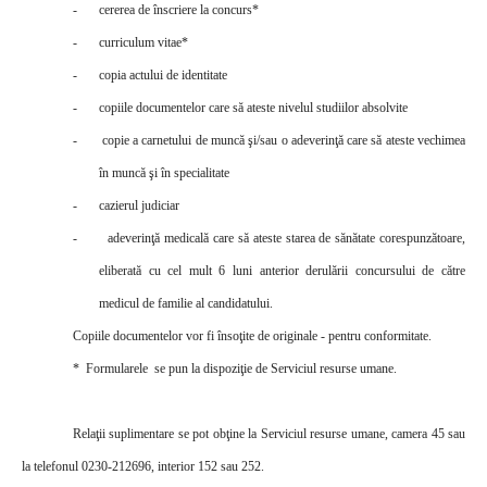
-
cererea de înscriere la concurs*
-
curriculum vitae*
-
copia actului de identitate
-
copiile documentelor care
să
ateste nivelul studiilor absolvite
-
copie a carnetului de muncă şi/sau o adeverinţă care să ateste vechimea
în muncă şi în specialitate
-
cazierul judiciar
-
adeverinţă medical
ă
care să ateste starea de sănătate corespunzătoare,
eliberată cu cel mult 6 luni anterior derulării concursului de către
medicul de familie al candidatului.
Copiile documentelor vor fi
însoţite de originale - pentru conformitate.
*
F
ormularele
se pun la dispoziţie de Serviciul resurse umane.
Relaţii suplimentare se pot obţine la Serviciul resurse umane, camera 45 sau
la telefonul 0230-212696, interior 152 sau 252.