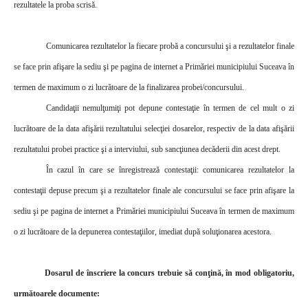
rezultatele la proba scrisă.
Comunicarea rezultatelor la fiecare prob
ă a concursului şi a rezultatelor finale
se face prin afişare la sediu şi pe pagina de internet a Primăriei municipiului Suceava în
termen de maximum o zi lucrătoare de la finalizarea probei/concursului.
Candidaţii nemulţumiţi pot depune contestaţie în termen de cel mult o zi
lucrătoare de la data afişării rezultatului selecţiei dosarelor, respectiv de la data afişării
rezultatului probei practice şi a interviului, sub sancţiunea decăderii din acest drept.
În cazul în care se înregistrează contestaţii: comunicarea rezultatelor la
contestaţii depuse precum şi a rezultatelor finale ale concursului
se face prin afişare la
sediu şi pe pagina de internet a Primăriei municipiului Suceava în termen de maximum
o zi lucrătoare de la depunerea contestaţiilor, imediat după soluţionarea acestora.
Dosarul de înscriere la concurs trebuie
să conţină, în mod obligatoriu,
următoarele documente
: