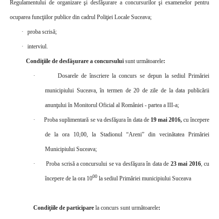
Regulamentului de organizare şi desfăşurare a concursurilor şi examenelor pentru
ocuparea funcţiilor publice din cadrul Poliţiei Locale Suceava;
·
proba scrisă;
·
interviul.
Condiţiile de desfăşurare a concursului
sunt următoarele
:
·
Dosarele de înscriere la concurs se depun la sediul Primăriei
municipiu
lui Suceava, în termen de 20 de zile de la data publicării
anunţului în Monitorul Oficial al României - partea a III-a;
·
Proba suplimentară se va desfăşura în data de
19 mai 2016,
cu începere
de la ora 10,00, la Stadionul “Areni” din vecinătatea Primăriei
Municipiului Suceava;
·
Proba scrisă a concursului se va desfăşura în data de
23 mai 2016
, cu
00
începere de la ora 10
la sediul Primăriei municipiului Suceava
Condiţiile de participare
la concurs sunt următoarele
: