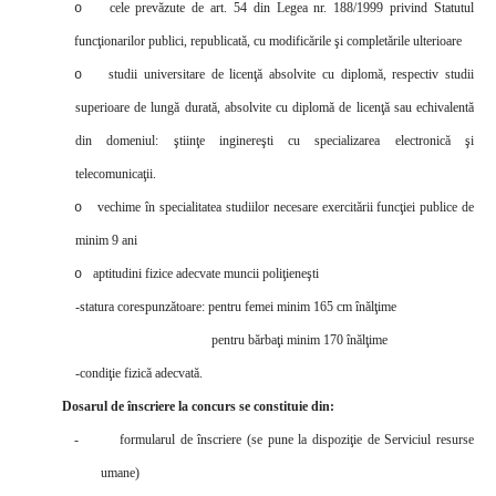
cele prevăzute de art. 54 din Legea nr. 188/1999 privind Statutul
o
funcţionarilor publici, republicată, cu modificările şi completările ulterioare
studii universitare de licenţă absolvite cu diplomă, respectiv
studii
o
superioare de lungă durată, absolvite cu dip
lomă de licenţă sau echivalentă
din domeniul:
ştiinţe inginereşti cu specializarea electronică şi
telecomunicaţii.
vechime în specialitatea studiilor necesare exercitării funcţiei publice de
o
minim 9 ani
aptitudini fizice adecvate muncii poliţieneşti
o
-statura corespunzătoare: pentru femei minim 165 cm înălţime
pentru bărbaţi minim 170 înălţime
-condiţie fizică adecvată.
Dosarul de înscriere la concurs se constituie din:
-
formularul de înscriere (se pune la dispoziţie de Serviciul resurse
umane)