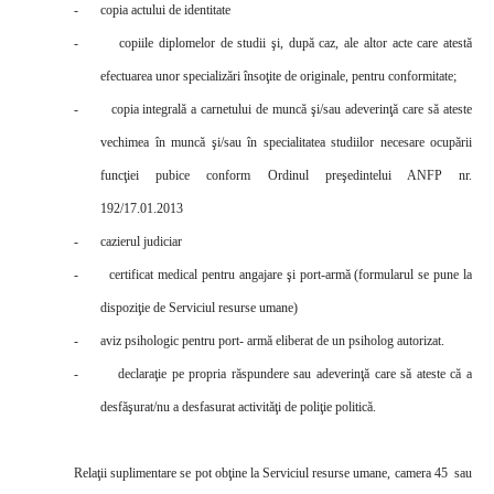
-
copia actului de identitate
-
copiile diplomelor de studii şi, după caz, ale altor acte care atestă
efectuarea unor specializări însoţite de originale, pentru conformitate;
-
copia integrală a carnetului de muncă şi/sau adeverinţă care să ateste
vechimea în muncă şi/sau în specialitatea studiilor necesare ocupării
funcţiei pubice conform Ordinul pre
ş
edintelui ANFP nr.
192/17.01.2013
-
cazierul judiciar
-
certificat medical pentru angajare şi port-armă (formularul se pune la
dispoziţie de Serviciul resurse umane)
-
aviz psihologic pentru port- armă eliberat de un psiholog autorizat.
-
declaraţie pe propria răspundere sau adeverinţă care să ateste că a
desfăşurat/nu a desfasurat activităţi de poliţie politică.
Relaţii suplimentare se pot obţine la Serviciul resurse umane, camera 45
sau