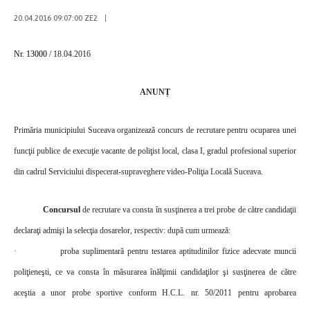
20.04.2016 09:07:00 ZE2
|
Nr. 13000
/ 18.04.2016
ANUNȚ
Primăria municipiului Suceava organizează concurs de recrutare pentru ocuparea unei
funcţii publice de execuţie vacante de
poliţist local, clasa I, gradul profesional superior
din cadrul
Serviciului dispecerat-supraveghere video-Poliţia Locală Suceava
.
Concursul
de recrutare va consta în susţinerea a trei probe de către candidaţii
declaraţi admişi la selecţia dosarelor, respectiv: după cum urmează:
·
proba suplimentară pentru testarea aptitudinilor fizice adecvate muncii
poliţieneşti, ce va consta în măsurarea înălţimii candidaţilor şi susţinerea de către
aceştia a unor probe sportive conform H.C.L. nr. 50/2011 pentru aprobarea