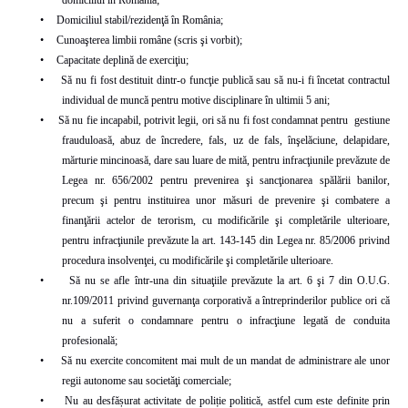
•
Domiciliul stabil/rezidenţă în România;
•
Cunoaşterea limbii române (scris şi vorbit);
•
Capacitate deplină de exerciţiu;
•
Să nu fi fost destituit dintr-o funcţie publică sau să nu-i fi încetat contractul
individual de muncă pentru motive disciplinare în ultimii 5 ani;
•
Să nu fie incapabil, potrivit legii, ori să nu fi fost condamnat pentru
gestiune
frauduloasă, abuz de încredere, fals, uz de fals, înşelăciune, delapidare,
mărturie mincinoasă, dare sau luare de mită, pentru infracţiunile prevăzute de
Legea nr. 656/2002 pentru prevenirea şi sancţionarea spălării banilor,
precum şi pentru instituirea unor măsuri de prevenire şi combatere a
finanţării actelor de terorism, cu modificările şi completările ulterioare,
pentru infracţiunile prevăzute la art. 143-145 din Legea nr. 85/2006 privind
procedura insolvenţei, cu modificările şi completările ulterioare.
•
Să nu se afle într-una din situaţiile prevăzute la art. 6 şi 7 din O.U.G.
nr.109/2011 privind guvernanţa corporativă a întreprinderilor publice ori că
nu a suferit o condamnare pentru o infracţiune legată de conduita
profesională;
•
Să nu exercite concomitent mai mult de un mandat de administrare ale unor
regii autonome sau societăţi comerciale;
•
Nu au desfășurat activitate de poliție politică, astfel cum este definite prin