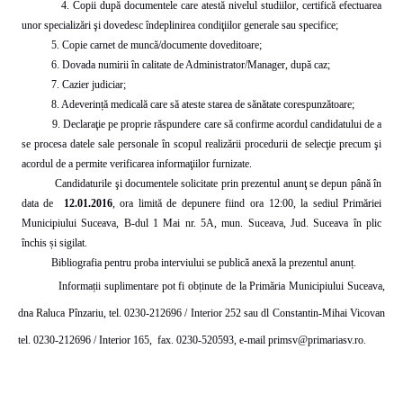
4. Copii după documentele care atestă nivelul studiilor, certifică efectuarea
unor specializări şi dovedesc îndeplinirea condiţiilor generale sau specifice;
5. Copie carnet de muncă/documente doveditoare;
6. Dovada numirii în calitate de Administrator/Manager, după caz;
7. Cazier judiciar;
8. Adeverință medicală care să ateste starea de sănătate corespunzătoare;
9. Declaraţie pe proprie răspundere care să confirme acordul candidatului de a
se procesa datele sale personale în scopul realizării procedurii de selecţie precum şi
acordul de a permite verificarea informaţiilor furnizate.
Candidaturile şi documentele solicitate prin prezentul anunţ se depun până în
data de
12.01.2016
, ora limită de depunere fiind ora 12:00, la sediul Primăriei
Municipiului Suceava, B-dul 1 Mai nr. 5A, mun. Suceava, Jud. Suceava în plic
închis și sigilat.
Bibliografia pentru proba interviului se publică anexă la prezentul anunț.
Informații suplimentare pot fi obținute de la Primăria Municipiului Suceava,
dna Raluca Pînzariu, tel. 0230-212696 / Interior 252 sau dl Constantin-Mihai Vicovan
tel. 0230-212696 / Interior 165,
fax. 0230-520593, e-mail
primsv@primariasv.ro
.