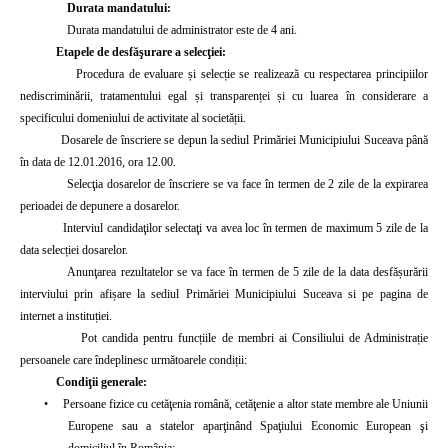
Durata mandatului:
Durata mandatului de administrator este de 4 ani.
Etapele de desfăşurare a selecţiei:
Procedura de evaluare și selecție se realizează cu respectarea principiilor
nediscriminării, tratamentului egal și transparenței și cu luarea în considerare a
specificului domeniului de activitate al societății.
Dosarele de înscriere se depun la sediul Primăriei Municipiului Suceava până
în data de 12.01.2016, ora 12.00.
Selecţia dosarelor de înscriere se va face în termen de 2 zile de la expirarea
perioadei de depunere a dosarelor.
Interviul candidaţilor selectaţi va avea loc în termen de maximum 5 zile de la
data selecției dosarelor.
Anunţarea rezultatelor se va face în termen de 5 zile de la data desfășurării
interviului prin afișare la sediul Primăriei Municipiului Suceava si pe pagina de
internet a instituției.
Pot candida pentru funcțiile de membri ai Consiliului de Administrație
persoanele care îndeplinesc următoarele condiții:
Condiţii generale:
•
Persoane fizice cu cetăţenia română, cetăţenie a altor state membre ale Uniunii
Europene sau a statelor aparţinând Spaţiului Economic European şi
domiciliul în România;