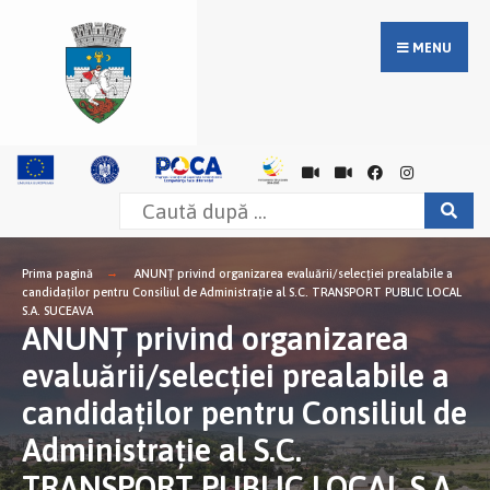
MENU
Prima pagină
ANUNŢ privind organizarea evaluării/selecției prealabile a
candidaţilor pentru Consiliul de Administraţie al S.C. TRANSPORT PUBLIC LOCAL
S.A. SUCEAVA
ANUNŢ privind organizarea
evaluării/selecției prealabile a
candidaţilor pentru Consiliul de
Administraţie al S.C.
TRANSPORT PUBLIC LOCAL S.A.