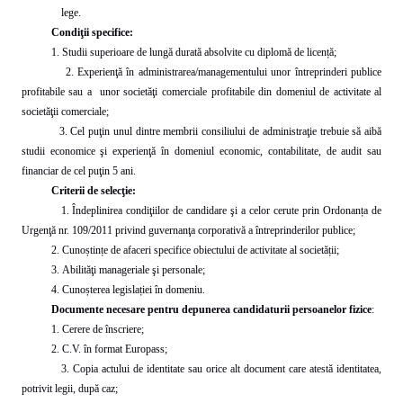
lege.
Condiţii specifice:
1. Studii superioare de lungă durată absolvite cu diplomă de licență;
2. Experienţă în administrarea/managementului unor întreprinderi publice
profitabile sau a unor societăţi comerciale profitabile din domeniul de activitate al
societăţii comerciale;
3. Cel puţin unul dintre membrii consiliului de administraţie trebuie să aibă
studii economice şi experienţă în domeniul economic, contabilitate, de audit sau
financiar de cel puţin 5 ani.
Criterii de selecţie:
1. Îndeplinirea condiţiilor de candidare şi a celor cerute prin Ordonanța de
Urgenţă nr. 109/2011 privind guvernanţa corporativă a întreprinderilor publice;
2. Cunoștințe de afaceri specifice obiectului de activitate al societății;
3. Abilităţi manageriale şi personale;
4.
Cunoșterea legislației în domeniu.
Documente necesare pentru depunerea candidaturii persoanelor fizice
:
1. Cerere de înscriere;
2. C.V. în format Europass;
3. Copia actului de identitate sau orice alt document care atestă identitatea,
potrivit legii, după caz;