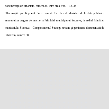
documentaţii de urbanism, camera 38, între orele 9,00 – 13,00.
Observaţiile pot fi primite în termen de 15 zile calendaristice de la data publicării
anunţului pe pagina de internet a Primăriei municipiului Suceava, la sediul Primăriei
municipiului Suceava – Compartimentul Strategii urbane şi gestionare documentaţii de
urbanism, camera 38.