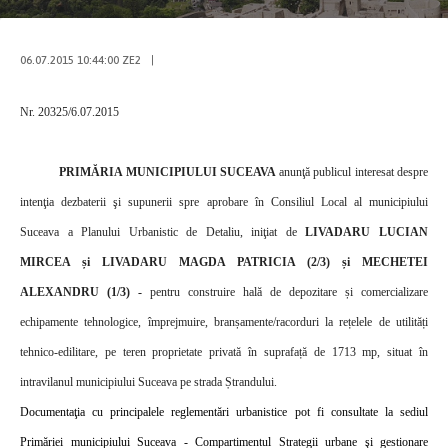
06.07.2015 10:44:00 ZE2
|
Nr. 20325/6.07.2015
PRIMĂRIA MUNICIPIULUI SUCEAVA
anunţă publicul interesat despre
intenţia dezbaterii şi supunerii spre aprobare în Consiliul Local al municipiului
Suceava a Planului Urbanistic de Detaliu, iniţiat de
LIVADARU LUCIAN
MIRCEA și LIVADARU MAGDA PATRICIA (2/3) și MECHETEI
ALEXANDRU (1/3) -
pentru construire hală de depozitare și comercializare
echipamente tehnologice, împrejmuire, branșamente/racorduri la rețelele de utilități
tehnico-edilitare, pe teren proprietate privată în suprafață de 1713 mp, situat în
intravilanul municipiului Suceava pe strada Ștrandului.
Documentaţia cu principalele reglementări urbanistice pot fi consultate la sediul
Primăriei municipiului Suceava - Compartimentul Strategii urbane şi gestionare