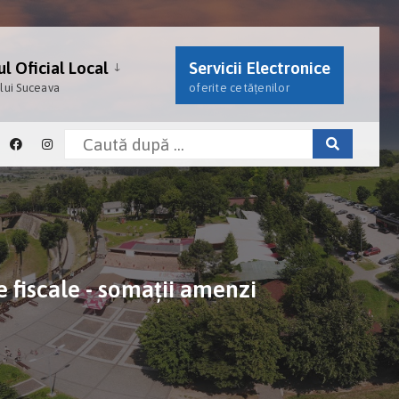
l Oficial Local
Servicii Electronice
ului Suceava
oferite cetățenilor
 fiscale - somații amenzi