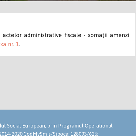
actelor administrative fiscale - somații amenzi
xa nr. 1
.
ondul Social European, prin Programul Operational
 2014-2020.CodMySmis/Sipoca: 128093/626;