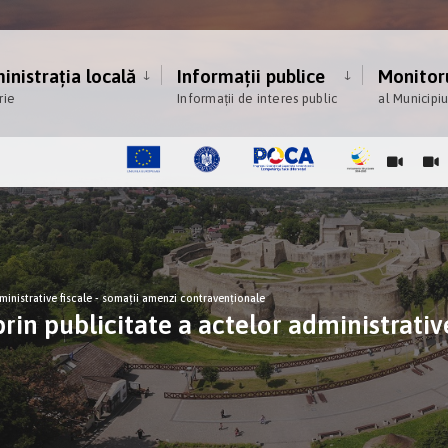
nistrația locală
Informații publice
Monitoru
rie
Informații de interes public
al Municipi
inistrative fiscale - somații amenzi contravenționale
in publicitate a actelor administrative