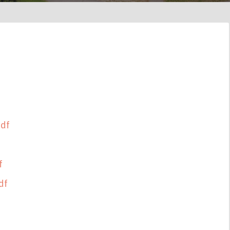
pdf
f
df