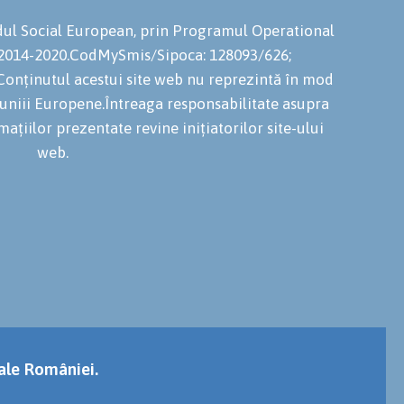
ondul Social European, prin Programul Operational
 2014-2020.CodMySmis/Sipoca: 128093/626;
onținutul acestui site web nu reprezintă în mod
niuniii Europene.Întreaga responsabilitate asupra
mațiilor prezentate revine inițiatorilor site-ului
web.
 ale României.