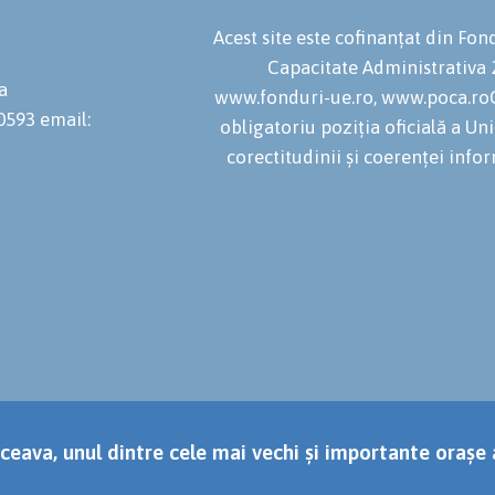
Acest site este cofinanțat din F
Capacitate Administrativa
a
www.fonduri-ue.ro, www.poca.roC
20593
email:
obligatoriu poziția oficială a U
corectitudinii și coerenței infor
ceava, unul dintre cele mai vechi și importante orașe