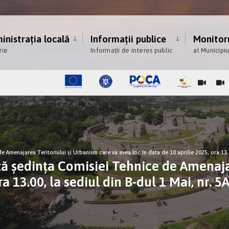
nistrația locală
Informații publice
Monitoru
rie
Informații de interes public
al Municipi
Amenajarea Teritoriului și Urbanism care va avea loc în data de 10 aprilie 2025, ora 13.00
ă ședința Comisiei Tehnice de Amenajar
a 13.00, la sediul din B-dul 1 Mai, nr. 5A