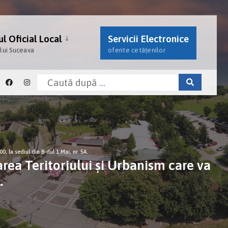
l Oficial Local
Servicii Electronice
ului Suceava
oferite cetățenilor
, la sediul din B-dul 1 Mai, nr. 5A.
ea Teritoriului și Urbanism care va
.