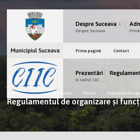
Despre Suceava
Admi
Despre Suceava
Primă
Municipiul Suceava
Prima pagină
Contact
Prezentări
Regulamen
în cadrul CIIC
Prima pagină
Administrația locală
Primăria
Regulament de organi
Regulamentul de organizare și funcți