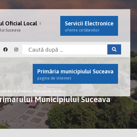
l Oficial Local
Servicii Electronice
ului Suceava
oferite cetățenilor
Primăria municipiului Suceava
pagina de internet
ialitate al primarului Municipiului Suceava
primarului Municipiului Suceava