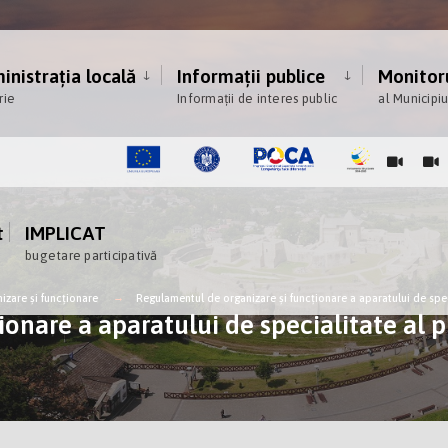
nistrația locală
Informații publice
Monitoru
rie
Informații de interes public
al Municipi
t
IMPLICAT
bugetare participativă
zare și funcționare
Regulamentul de organizare și funcționare a aparatului de spec
onare a aparatului de specialitate al 