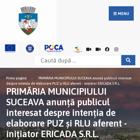
MENU
Prima pagină
PRIMĂRIA MUNICIPIULUI SUCEAVA anunţă publicul interesat
despre intenţia de elaborare PUZ și RLU aferent - inițiator ERICADA S.R.L.
PRIMĂRIA MUNICIPIULUI
SUCEAVA anunţă publicul
interesat despre intenţia de
elaborare PUZ și RLU aferent -
inițiator ERICADA S.R.L.