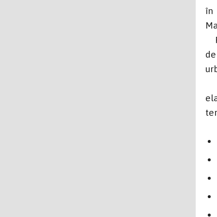
în
Ma
Re
de
ur
Os
el
ter