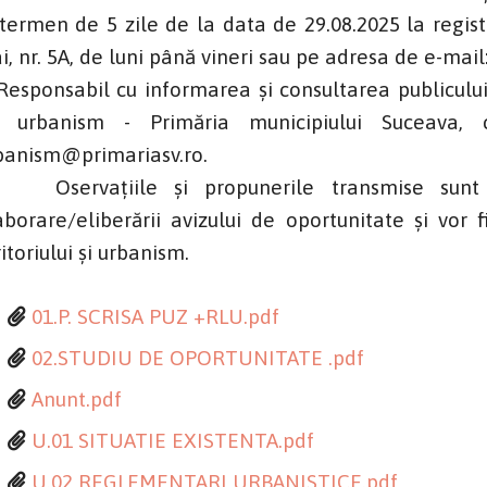
 termen de 5 zile de la data de 29.08.2025 la regist
i, nr. 5A, de luni până vineri sau pe adresa de e-ma
sponsabil cu informarea și consultarea publicului
 urbanism - Primăria municipiului Suceava, c
banism@primariasv.ro.
ervațiile și propunerile transmise sunt nec
aborare/eliberării avizului de oportunitate și vor
itoriului și urbanism.
01.P. SCRISA PUZ +RLU.pdf
02.STUDIU DE OPORTUNITATE .pdf
Anunt.pdf
U.01 SITUATIE EXISTENTA.pdf
U.02 REGLEMENTARI URBANISTICE.pdf