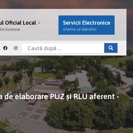
l Oficial Local
Servicii Electronice
ului Suceava
oferite cetățenilor
 de elaborare PUZ și RLU aferent -