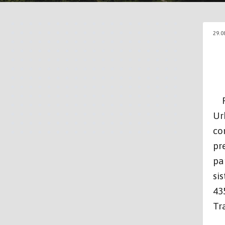
29.0
PR
Ur
co
pr
pa
si
43
Tr
Pu