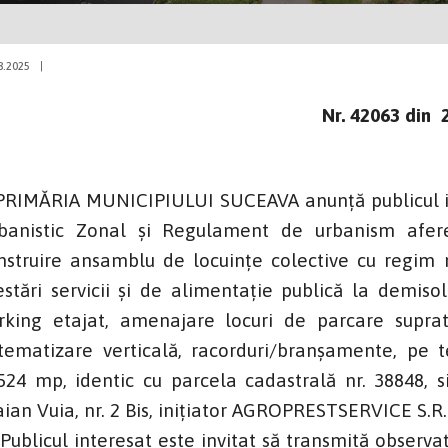
8.2025
|
Nr. 42063 din 
IMĂRIA MUNICIPIULUI SUCEAVA anunţă publicul int
banistic Zonal și Regulament de urbanism afere
nstruire ansamblu de locuințe colective cu regim 
estări servicii și de alimentație publică la demisol 
rking etajat, amenajare locuri de parcare suprat
stematizare verticală, racorduri/branșamente, pe t
524 mp, identic cu parcela cadastrală nr. 38848, si
aian Vuia, nr. 2 Bis, inițiator AGROPRESTSERVICE S.R.
blicul interesat este invitat să transmită observați