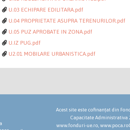
U.03 ECHIPARE EDILITARA.pdf
U.04 PROPRIETATE ASUPRA TERENURILOR.pdf
U.05 PUZ APROBATE IN ZONA.pdf
U.IZ PUG.pdf
U2.01 MOBILARE URBANISTICA.pdf
Acest site este cofinanțat din F
Capacitate Administrativa
a
www.fonduri-ue.ro, www.poca.roC