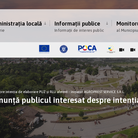
nistrația locală
Informații publice
Monitoru
rie
Informații de interes public
al Municipi
e intenţia de elaborare PUZ și RLU aferent - inițiator AGROPRESTSERVICE S.R.L.
ă publicul interesat despre intenţia