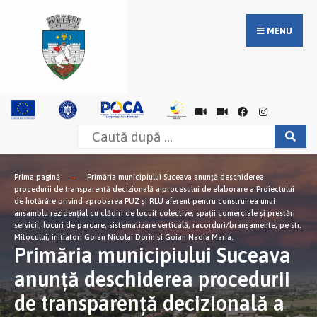
MENU
Prima pagină
Primăria municipiului Suceava anunţă deschiderea
procedurii de transparenţă decizională a procesului de elaborare a Proiectului
de hotărâre privind aprobarea PUZ și RLU aferent pentru construirea unui
ansamblu rezidențial cu clădiri de locuit colective, spații comerciale și prestări
servicii, locuri de parcare, sistematizare verticală, racorduri/branșamente, pe str.
Mitocului, inițiatori Goian Nicolai Dorin și Goian Nadia Maria.
Primăria municipiului Suceava
anunţă deschiderea procedurii
de transparenţă decizională a