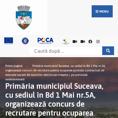
MENU
Prima pagină
Primăria municipiul Suceava, cu sediul în Bd 1 Mai nr.5A,
organizează concurs de recrutare pentru ocuparea postului contractual de
execuție vacant de muncitor electrician treapta I, pe perioadă
nedeterminată
Primăria municipiul Suceava,
cu sediul în Bd 1 Mai nr.5A,
organizează concurs de
recrutare pentru ocuparea