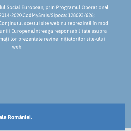
ondul Social European, prin Programul Operational
 2014-2020.CodMySmis/Sipoca: 128093/626;
onținutul acestui site web nu reprezintă în mod
niuniii Europene.Întreaga responsabilitate asupra
mațiilor prezentate revine inițiatorilor site-ului
web.
 ale României.