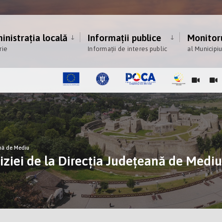
nistrația locală
Informații publice
Monitoru
rie
Informații de interes public
al Municipi
ană de Mediu
iziei de la Direcția Județeană de Mediu