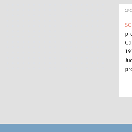
18.0
SC
pr
Ca
19
Ju
pr