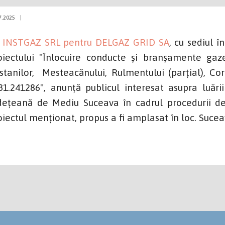
7.2025
|
 INSTGAZ SRL pentru DELGAZ GRID SA
, cu sediul î
oiectului "Înlocuire conducte și branșamente gaze
stanilor, Mesteacănului, Rulmentului (parțial), Co
31.241286", anunță publicul interesat asupra luări
dețeană de Mediu Suceava în cadrul procedurii de
oiectul menționat, propus a fi amplasat în loc. Sucea