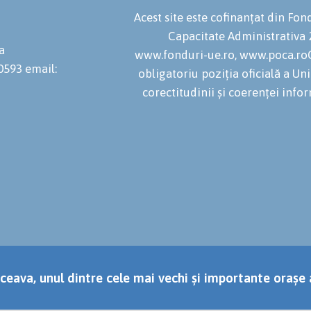
Acest site este cofinanțat din F
Capacitate Administrativa
a
www.fonduri-ue.ro, www.poca.roC
20593
email:
obligatoriu poziția oficială a U
corectitudinii și coerenței infor
ceava, unul dintre cele mai vechi și importante orașe