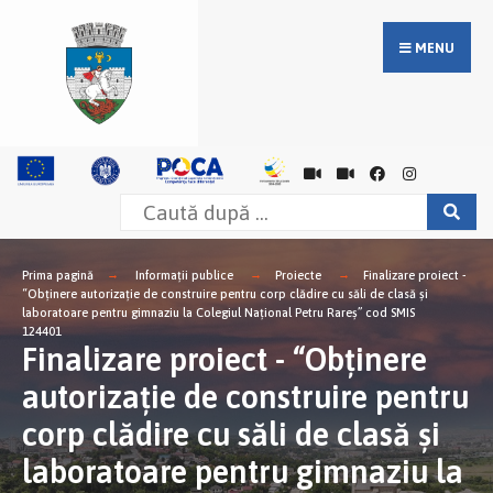
MENU
Prima pagină
Informații publice
Proiecte
Finalizare proiect -
“Obținere autorizație de construire pentru corp clădire cu săli de clasă și
laboratoare pentru gimnaziu la Colegiul Național Petru Rareș” cod SMIS
124401
Finalizare proiect - “Obținere
autorizație de construire pentru
corp clădire cu săli de clasă și
laboratoare pentru gimnaziu la