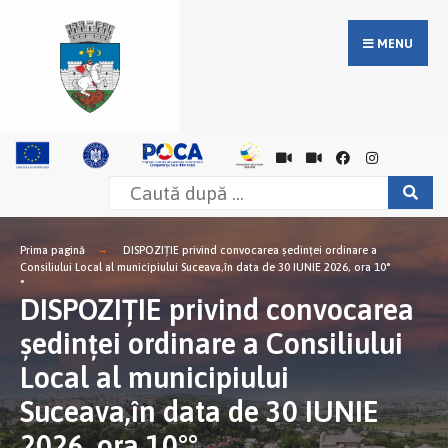
MENU
Prima pagină
DISPOZIŢIE privind convocarea şedinţei ordinare a
Consiliului Local al municipiului Suceava,în data de 30 IUNIE 2026, ora 10°
°
DISPOZIŢIE privind convocarea
şedinţei ordinare a Consiliului
Local al municipiului
Suceava,în data de 30 IUNIE
2026, ora 10°°