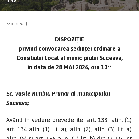
22.05.2026
|
DISPOZIŢIE
privind convocarea şedinţei ordinare a
Consiliului Local al municipiului Suceava,
în data de 28 MAI 2026, ora 10°°
Ec. Vasile Rîmbu, Primar al municipiului
Suceava;
Având în vedere prevederile art. 133 alin. (1),
art. 134 alin. (1) lit. a), alin. (2), alin. (3) lit. a),
alin. (5) şi art. 196 alin. (1) lit. b) din O.U.G. nr.