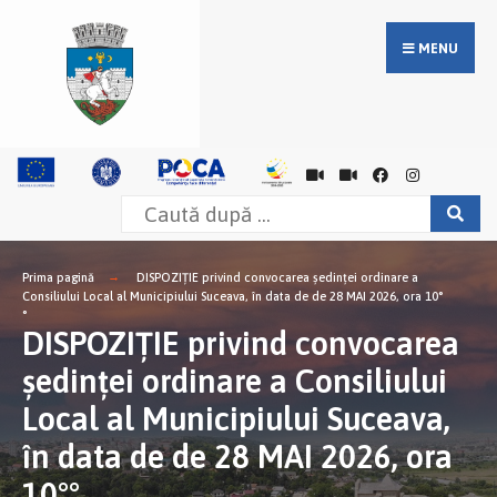
MENU
Prima pagină
DISPOZIŢIE privind convocarea şedinţei ordinare a
Consiliului Local al Municipiului Suceava, în data de de 28 MAI 2026, ora 10°
°
DISPOZIŢIE privind convocarea
şedinţei ordinare a Consiliului
Local al Municipiului Suceava,
în data de de 28 MAI 2026, ora
10°°