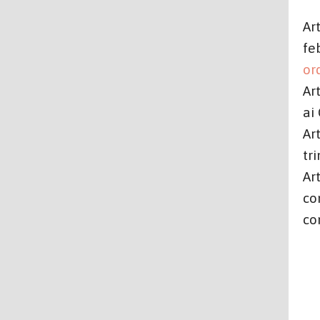
Ar
fe
ord
Ar
ai
Ar
tr
Ar
co
co