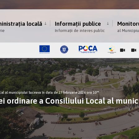
nistrația locală
Informații publice
Monitoru
rie
Informații de interes public
al Municipi
cal al municipiului Suceava în data de 27 februarie 2026 ora 10°°
i ordinare a Consiliului Local al munic