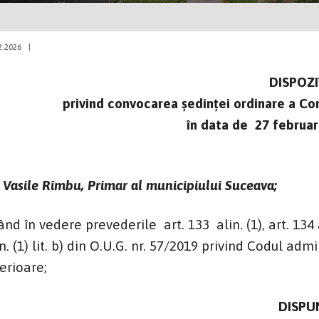
2.2026
|
DISPOZI
privind convocarea şedinţei ordinare a Cons
în data de 27 februari
. Vasile Rîmbu, Primar al municipiului Suceava;
nd în vedere prevederile art. 133 alin. (1), art. 134 alin. 
in. (1) lit. b) din O.U.G. nr. 57/2019 privind Codul adm
terioare;
DISPU