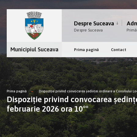
Despre Suceava
Admi
Despre Suceava
Primă
Municipiul Suceava
Prima pagină
Contact
Prima pagină
Dispoziție privind convocarea şedinţei ordinare a Consiliului Lo
Dispoziție privind convocarea şedinţe
februarie 2026 ora 10°°