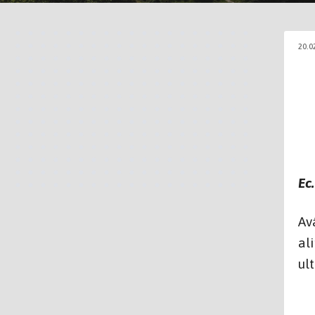
20.0
Ec
Avâ
al
ul