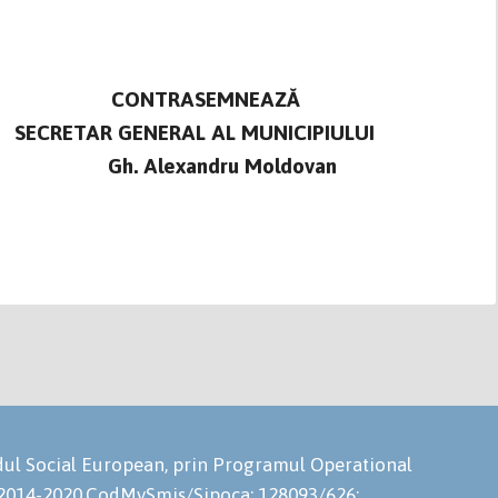
EMNEAZĂ
AL MUNICIPIULUI
ru Moldovan
ondul Social European, prin Programul Operational
 2014-2020.CodMySmis/Sipoca: 128093/626;