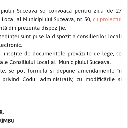
icipiului Suceava se convoacă pentru ziua de 27
i Local al Municipiului Suceava, nr. 50,
cu proiectul
ntă din prezenta dispoziție.
şedinţei sunt puse la dispoziţia consilierilor locali
lectronic.
zi, însoţite de documentele prevăzute de lege, se
e ale Consiliului Local al Municipiului Suceava.
onate, se pot formula şi depune amendamente în
 privind Codul administrativ, cu modificările și
R,
 RÎMBU