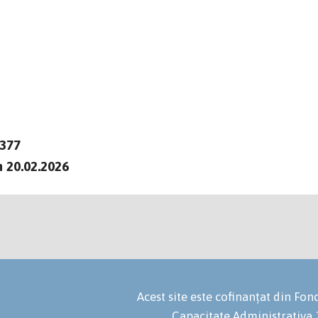
CONTRAS
SECRETAR GENERAL 
Gh. Alexand
.377
n 20.02.2026
Acest site este cofinanțat din F
Capacitate Administrativa