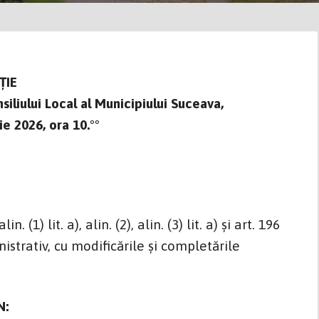
ŢIE
iliului Local al Municipiului Suceava,
e 2026, ora 10.°°
(1) lit. a), alin. (2), alin. (3) lit. a) şi art. 196
inistrativ, cu modificările și completările
N: