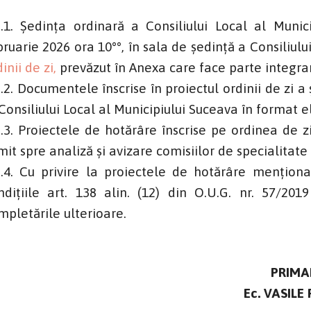
t.1. Ședința ordinară a Consiliului Local al Mun
bruarie 2026 ora 10°°, în sala de şedinţă a Consiliulu
inii de zi,
prevăzut în Anexa care face parte integra
t.2. Documentele înscrise în proiectul ordinii de zi a 
 Consiliului Local al Municipiului Suceava în format e
t.3. Proiectele de hotărâre înscrise pe ordinea de 
imit spre analiză și avizare comisiilor de specialitat
t.4. Cu privire la proiectele de hotărâre menţi
ndiţiile art. 138 alin. (12) din O.U.G. nr. 57/2019
mpletările ulterioare.
PRIMA
Ec. VASILE