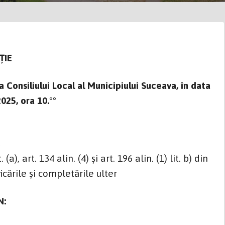
ŢIE
 Consiliului Local al Municipiului Suceava, în data
25, ora 10.°°
,
rt. 134 alin. (4) şi art. 196 alin. (1) lit. b) din
icările și completările ulter
N: