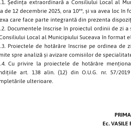
t.1. Ședința extraordinară a Consiliului Local al M
ua de 12 decembrie 2025, ora 10°°, și va avea loc în 
exa care face parte integrantă din prezenta dispozi
t.2. Documentele înscrise în proiectul ordinii de zi a 
 Consiliului Local al Municipiului Suceava în format e
t.3. Proiectele de hotărâre înscrise pe ordinea de 
imite spre analiză și avizare comisiilor de specialita
t.4. Cu privire la proiectele de hotărâre menţi
ndiţiile art. 138 alin. (12) din O.U.G. nr. 57/2019
mpletările ulterioare.
PRIMA
Ec. VASILE