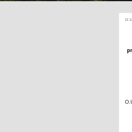
12.1
pr
Av
O.