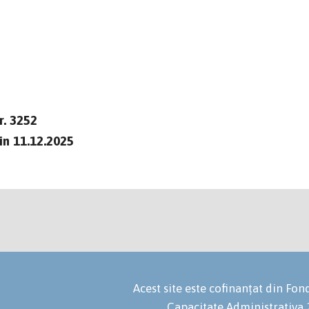
CONTRASE
SECRETAR GENERAL A
GHEORGHE – ALEXA
. 3252
n 11.12.2025
Acest site este cofinanțat din F
Capacitate Administrativa